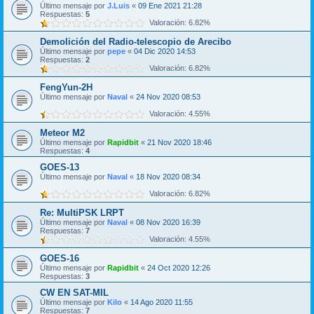
Último mensaje por
J.Luis
«
09 Ene 2021 21:28
Respuestas:
5
Valoración: 6.82%
Demolición del Radio-telescopio de Arecibo
Último mensaje por
pepe
«
04 Dic 2020 14:53
Respuestas:
2
Valoración: 6.82%
FengYun-2H
Último mensaje por
Naval
«
24 Nov 2020 08:53
Valoración: 4.55%
Meteor M2
Último mensaje por
Rapidbit
«
21 Nov 2020 18:46
Respuestas:
4
GOES-13
Último mensaje por
Naval
«
18 Nov 2020 08:34
Valoración: 6.82%
Re: MultiPSK LRPT
Último mensaje por
Naval
«
08 Nov 2020 16:39
Respuestas:
7
Valoración: 4.55%
GOES-16
Último mensaje por
Rapidbit
«
24 Oct 2020 12:26
Respuestas:
3
CW EN SAT-MIL
Último mensaje por
Kilo
«
14 Ago 2020 11:55
Respuestas:
7