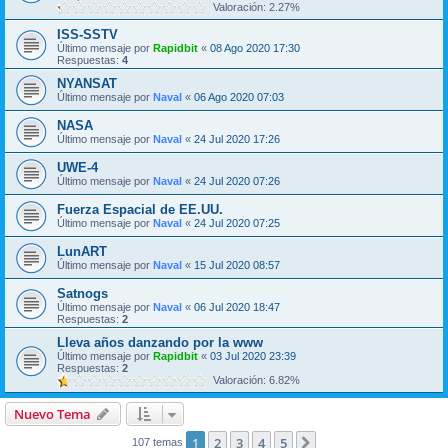
Valoración: 2.27%
ISS-SSTV
Último mensaje por
Rapidbit
«
08 Ago 2020 17:30
Respuestas:
4
NYANSAT
Último mensaje por
Naval
«
06 Ago 2020 07:03
NASA
Último mensaje por
Naval
«
24 Jul 2020 17:26
UWE-4
Último mensaje por
Naval
«
24 Jul 2020 07:26
Fuerza Espacial de EE.UU.
Último mensaje por
Naval
«
24 Jul 2020 07:25
LunART
Último mensaje por
Naval
«
15 Jul 2020 08:57
Satnogs
Último mensaje por
Naval
«
06 Jul 2020 18:47
Respuestas:
2
Lleva años danzando por la www
Último mensaje por
Rapidbit
«
03 Jul 2020 23:39
Respuestas:
2
Valoración: 6.82%
Nuevo Tema
1
2
3
4
5
Siguiente
107 temas