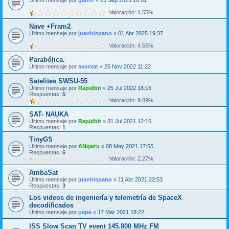
Último mensaje por
galtor
«
23 Sep 2025 10:01
Valoración: 4.55%
Nave +Fram2
Último mensaje por
juanhispano
«
01 Abr 2025 19:37
Valoración: 4.55%
Parabólica.
Último mensaje por
axorxat
«
25 Nov 2022 11:22
Satelites SWSU-55
Último mensaje por
Rapidbit
«
25 Jul 2022 18:16
Respuestas:
5
Valoración: 9.09%
SAT- NAUKA
Último mensaje por
Rapidbit
«
31 Jul 2021 12:16
Respuestas:
1
TinyGS
Último mensaje por
ANgazu
«
08 May 2021 17:55
Respuestas:
6
Valoración: 2.27%
AmbaSat
Último mensaje por
juanhispano
«
11 Abr 2021 22:53
Respuestas:
3
Los videos de ingeniería y telemetría de SpaceX
decodificados
Último mensaje por
pepe
«
17 Mar 2021 18:22
ISS Slow Scan TV event 145.800 MHz FM