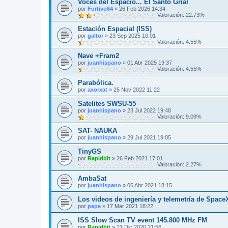
Voces del Espacio... El Santo Grial
por
Furtivo64
»
26 Feb 2026 14:34
Valoración: 22.73%
Estación Espacial (ISS)
por
galtor
»
23 Sep 2025 10:01
Valoración: 4.55%
Nave +Fram2
por
juanhispano
»
01 Abr 2025 19:37
Valoración: 4.55%
Parabólica.
por
axorxat
»
25 Nov 2022 11:22
Satelites SWSU-55
por
juanhispano
»
23 Jul 2022 19:48
Valoración: 9.09%
SAT- NAUKA
por
juanhispano
»
29 Jul 2021 19:05
TinyGS
por
Rapidbit
»
26 Feb 2021 17:01
Valoración: 2.27%
AmbaSat
por
juanhispano
»
06 Abr 2021 18:15
Los videos de ingeniería y telemetría de Space
por
pepe
»
17 Mar 2021 18:22
ISS Slow Scan TV event 145.800 MHz FM
por
Rapidbit
»
21 Dic 2020 21:56