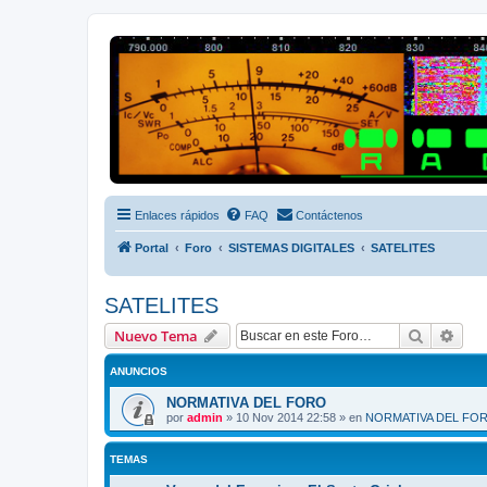
Radio Frecuencias
Foro de Radio Frecuencias
Enlaces rápidos
FAQ
Contáctenos
Portal
Foro
SISTEMAS DIGITALES
SATELITES
SATELITES
Buscar
Bús
Nuevo Tema
ANUNCIOS
NORMATIVA DEL FORO
por
admin
»
10 Nov 2014 22:58
» en
NORMATIVA DEL FO
TEMAS