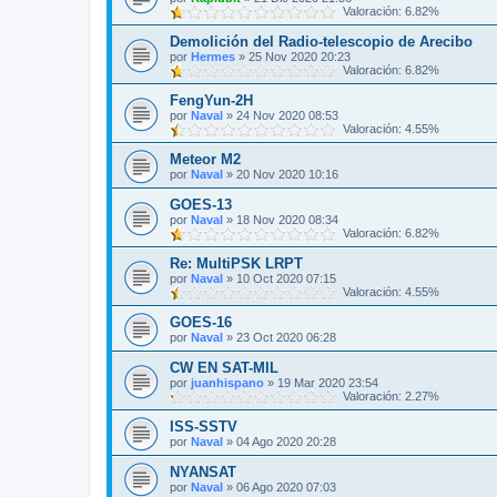
Valoración: 6.82%
Demolición del Radio-telescopio de Arecibo
por
Hermes
»
25 Nov 2020 20:23
Valoración: 6.82%
FengYun-2H
por
Naval
»
24 Nov 2020 08:53
Valoración: 4.55%
Meteor M2
por
Naval
»
20 Nov 2020 10:16
GOES-13
por
Naval
»
18 Nov 2020 08:34
Valoración: 6.82%
Re: MultiPSK LRPT
por
Naval
»
10 Oct 2020 07:15
Valoración: 4.55%
GOES-16
por
Naval
»
23 Oct 2020 06:28
CW EN SAT-MIL
por
juanhispano
»
19 Mar 2020 23:54
Valoración: 2.27%
ISS-SSTV
por
Naval
»
04 Ago 2020 20:28
NYANSAT
por
Naval
»
06 Ago 2020 07:03