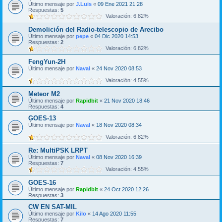
Último mensaje por
J.Luis
«
09 Ene 2021 21:28
Respuestas:
5
Valoración: 6.82%
Demolición del Radio-telescopio de Arecibo
Último mensaje por
pepe
«
04 Dic 2020 14:53
Respuestas:
2
Valoración: 6.82%
FengYun-2H
Último mensaje por
Naval
«
24 Nov 2020 08:53
Valoración: 4.55%
Meteor M2
Último mensaje por
Rapidbit
«
21 Nov 2020 18:46
Respuestas:
4
GOES-13
Último mensaje por
Naval
«
18 Nov 2020 08:34
Valoración: 6.82%
Re: MultiPSK LRPT
Último mensaje por
Naval
«
08 Nov 2020 16:39
Respuestas:
7
Valoración: 4.55%
GOES-16
Último mensaje por
Rapidbit
«
24 Oct 2020 12:26
Respuestas:
3
CW EN SAT-MIL
Último mensaje por
Kilo
«
14 Ago 2020 11:55
Respuestas:
7