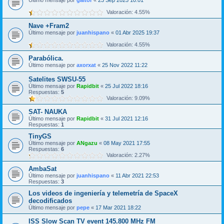
Último mensaje por
galtor
«
23 Sep 2025 10:01
Valoración: 4.55%
Nave +Fram2
Último mensaje por
juanhispano
«
01 Abr 2025 19:37
Valoración: 4.55%
Parabólica.
Último mensaje por
axorxat
«
25 Nov 2022 11:22
Satelites SWSU-55
Último mensaje por
Rapidbit
«
25 Jul 2022 18:16
Respuestas:
5
Valoración: 9.09%
SAT- NAUKA
Último mensaje por
Rapidbit
«
31 Jul 2021 12:16
Respuestas:
1
TinyGS
Último mensaje por
ANgazu
«
08 May 2021 17:55
Respuestas:
6
Valoración: 2.27%
AmbaSat
Último mensaje por
juanhispano
«
11 Abr 2021 22:53
Respuestas:
3
Los videos de ingeniería y telemetría de SpaceX
decodificados
Último mensaje por
pepe
«
17 Mar 2021 18:22
ISS Slow Scan TV event 145.800 MHz FM