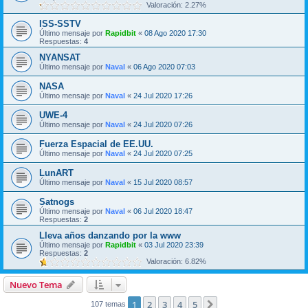
Valoración: 2.27%
ISS-SSTV
Último mensaje por
Rapidbit
«
08 Ago 2020 17:30
Respuestas:
4
NYANSAT
Último mensaje por
Naval
«
06 Ago 2020 07:03
NASA
Último mensaje por
Naval
«
24 Jul 2020 17:26
UWE-4
Último mensaje por
Naval
«
24 Jul 2020 07:26
Fuerza Espacial de EE.UU.
Último mensaje por
Naval
«
24 Jul 2020 07:25
LunART
Último mensaje por
Naval
«
15 Jul 2020 08:57
Satnogs
Último mensaje por
Naval
«
06 Jul 2020 18:47
Respuestas:
2
Lleva años danzando por la www
Último mensaje por
Rapidbit
«
03 Jul 2020 23:39
Respuestas:
2
Valoración: 6.82%
Nuevo Tema
1
2
3
4
5
Siguiente
107 temas