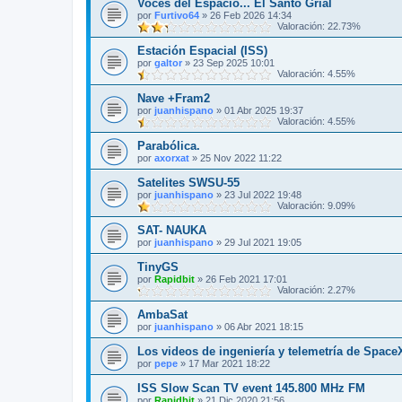
Voces del Espacio... El Santo Grial
por
Furtivo64
»
26 Feb 2026 14:34
Valoración: 22.73%
Estación Espacial (ISS)
por
galtor
»
23 Sep 2025 10:01
Valoración: 4.55%
Nave +Fram2
por
juanhispano
»
01 Abr 2025 19:37
Valoración: 4.55%
Parabólica.
por
axorxat
»
25 Nov 2022 11:22
Satelites SWSU-55
por
juanhispano
»
23 Jul 2022 19:48
Valoración: 9.09%
SAT- NAUKA
por
juanhispano
»
29 Jul 2021 19:05
TinyGS
por
Rapidbit
»
26 Feb 2021 17:01
Valoración: 2.27%
AmbaSat
por
juanhispano
»
06 Abr 2021 18:15
Los videos de ingeniería y telemetría de Space
por
pepe
»
17 Mar 2021 18:22
ISS Slow Scan TV event 145.800 MHz FM
por
Rapidbit
»
21 Dic 2020 21:56