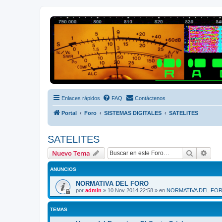
Radio Frecuencias
Foro de Radio Frecuencias
Enlaces rápidos
FAQ
Contáctenos
Portal
Foro
SISTEMAS DIGITALES
SATELITES
SATELITES
Buscar
Bús
Nuevo Tema
ANUNCIOS
NORMATIVA DEL FORO
por
admin
»
10 Nov 2014 22:58
» en
NORMATIVA DEL FO
TEMAS