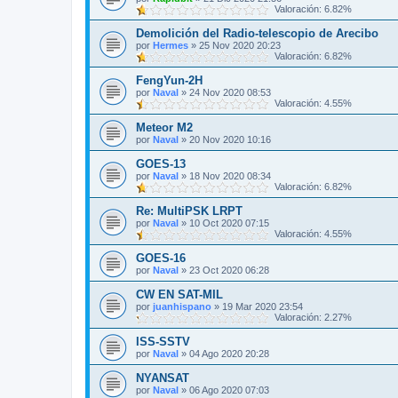
Valoración: 6.82%
Demolición del Radio-telescopio de Arecibo
por
Hermes
»
25 Nov 2020 20:23
Valoración: 6.82%
FengYun-2H
por
Naval
»
24 Nov 2020 08:53
Valoración: 4.55%
Meteor M2
por
Naval
»
20 Nov 2020 10:16
GOES-13
por
Naval
»
18 Nov 2020 08:34
Valoración: 6.82%
Re: MultiPSK LRPT
por
Naval
»
10 Oct 2020 07:15
Valoración: 4.55%
GOES-16
por
Naval
»
23 Oct 2020 06:28
CW EN SAT-MIL
por
juanhispano
»
19 Mar 2020 23:54
Valoración: 2.27%
ISS-SSTV
por
Naval
»
04 Ago 2020 20:28
NYANSAT
por
Naval
»
06 Ago 2020 07:03