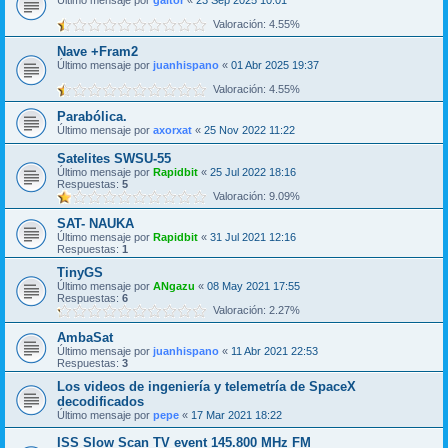
Último mensaje por
galtor
«
23 Sep 2025 10:01
Valoración: 4.55%
Nave +Fram2
Último mensaje por
juanhispano
«
01 Abr 2025 19:37
Valoración: 4.55%
Parabólica.
Último mensaje por
axorxat
«
25 Nov 2022 11:22
Satelites SWSU-55
Último mensaje por
Rapidbit
«
25 Jul 2022 18:16
Respuestas:
5
Valoración: 9.09%
SAT- NAUKA
Último mensaje por
Rapidbit
«
31 Jul 2021 12:16
Respuestas:
1
TinyGS
Último mensaje por
ANgazu
«
08 May 2021 17:55
Respuestas:
6
Valoración: 2.27%
AmbaSat
Último mensaje por
juanhispano
«
11 Abr 2021 22:53
Respuestas:
3
Los videos de ingeniería y telemetría de SpaceX
decodificados
Último mensaje por
pepe
«
17 Mar 2021 18:22
ISS Slow Scan TV event 145.800 MHz FM