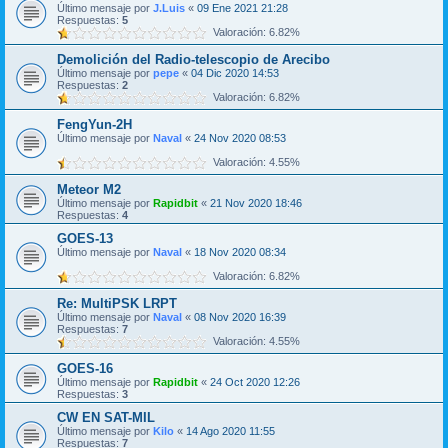
Último mensaje por
J.Luis
«
09 Ene 2021 21:28
Respuestas:
5
Valoración: 6.82%
Demolición del Radio-telescopio de Arecibo
Último mensaje por
pepe
«
04 Dic 2020 14:53
Respuestas:
2
Valoración: 6.82%
FengYun-2H
Último mensaje por
Naval
«
24 Nov 2020 08:53
Valoración: 4.55%
Meteor M2
Último mensaje por
Rapidbit
«
21 Nov 2020 18:46
Respuestas:
4
GOES-13
Último mensaje por
Naval
«
18 Nov 2020 08:34
Valoración: 6.82%
Re: MultiPSK LRPT
Último mensaje por
Naval
«
08 Nov 2020 16:39
Respuestas:
7
Valoración: 4.55%
GOES-16
Último mensaje por
Rapidbit
«
24 Oct 2020 12:26
Respuestas:
3
CW EN SAT-MIL
Último mensaje por
Kilo
«
14 Ago 2020 11:55
Respuestas:
7