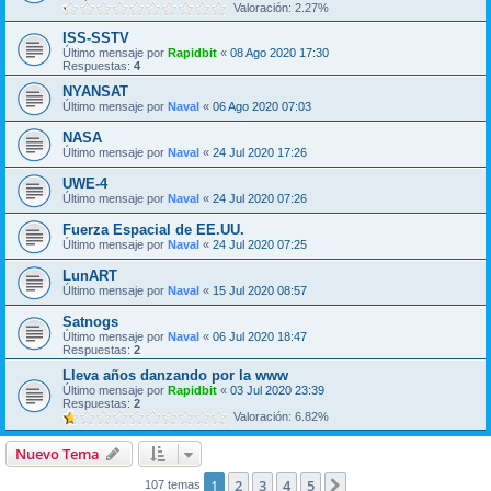
Valoración: 2.27%
ISS-SSTV
Último mensaje por
Rapidbit
«
08 Ago 2020 17:30
Respuestas:
4
NYANSAT
Último mensaje por
Naval
«
06 Ago 2020 07:03
NASA
Último mensaje por
Naval
«
24 Jul 2020 17:26
UWE-4
Último mensaje por
Naval
«
24 Jul 2020 07:26
Fuerza Espacial de EE.UU.
Último mensaje por
Naval
«
24 Jul 2020 07:25
LunART
Último mensaje por
Naval
«
15 Jul 2020 08:57
Satnogs
Último mensaje por
Naval
«
06 Jul 2020 18:47
Respuestas:
2
Lleva años danzando por la www
Último mensaje por
Rapidbit
«
03 Jul 2020 23:39
Respuestas:
2
Valoración: 6.82%
Nuevo Tema
1
2
3
4
5
Siguiente
107 temas