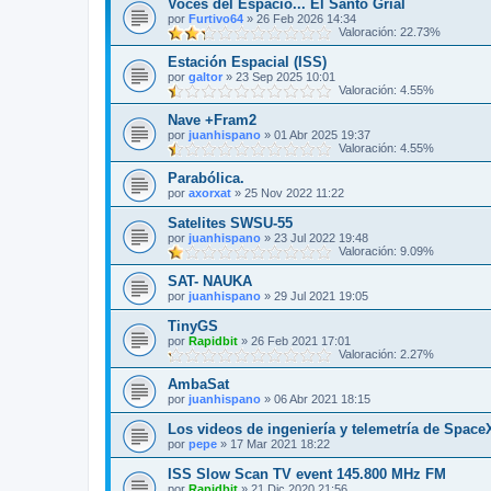
Voces del Espacio... El Santo Grial
por
Furtivo64
»
26 Feb 2026 14:34
Valoración: 22.73%
Estación Espacial (ISS)
por
galtor
»
23 Sep 2025 10:01
Valoración: 4.55%
Nave +Fram2
por
juanhispano
»
01 Abr 2025 19:37
Valoración: 4.55%
Parabólica.
por
axorxat
»
25 Nov 2022 11:22
Satelites SWSU-55
por
juanhispano
»
23 Jul 2022 19:48
Valoración: 9.09%
SAT- NAUKA
por
juanhispano
»
29 Jul 2021 19:05
TinyGS
por
Rapidbit
»
26 Feb 2021 17:01
Valoración: 2.27%
AmbaSat
por
juanhispano
»
06 Abr 2021 18:15
Los videos de ingeniería y telemetría de Space
por
pepe
»
17 Mar 2021 18:22
ISS Slow Scan TV event 145.800 MHz FM
por
Rapidbit
»
21 Dic 2020 21:56