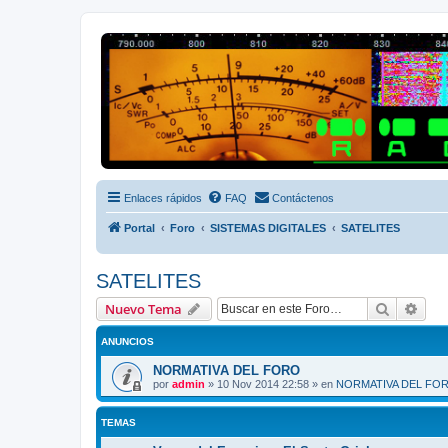
Radio Frecuencias
Foro de Radio Frecuencias
Enlaces rápidos
FAQ
Contáctenos
Portal
Foro
SISTEMAS DIGITALES
SATELITES
SATELITES
Buscar
Bús
Nuevo Tema
ANUNCIOS
NORMATIVA DEL FORO
por
admin
»
10 Nov 2014 22:58
» en
NORMATIVA DEL FO
TEMAS