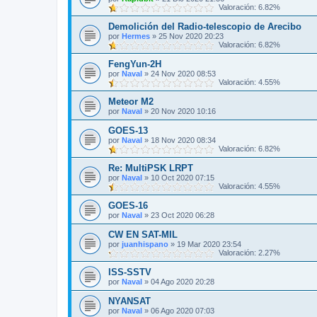
Valoración: 6.82%
Demolición del Radio-telescopio de Arecibo
por
Hermes
»
25 Nov 2020 20:23
Valoración: 6.82%
FengYun-2H
por
Naval
»
24 Nov 2020 08:53
Valoración: 4.55%
Meteor M2
por
Naval
»
20 Nov 2020 10:16
GOES-13
por
Naval
»
18 Nov 2020 08:34
Valoración: 6.82%
Re: MultiPSK LRPT
por
Naval
»
10 Oct 2020 07:15
Valoración: 4.55%
GOES-16
por
Naval
»
23 Oct 2020 06:28
CW EN SAT-MIL
por
juanhispano
»
19 Mar 2020 23:54
Valoración: 2.27%
ISS-SSTV
por
Naval
»
04 Ago 2020 20:28
NYANSAT
por
Naval
»
06 Ago 2020 07:03