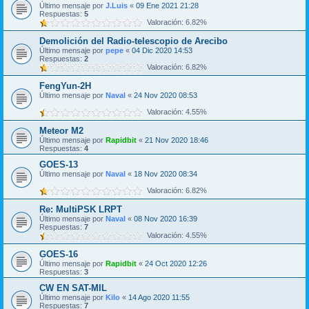
Último mensaje por
J.Luis
«
09 Ene 2021 21:28
Respuestas:
5
Valoración: 6.82%
Demolición del Radio-telescopio de Arecibo
Último mensaje por
pepe
«
04 Dic 2020 14:53
Respuestas:
2
Valoración: 6.82%
FengYun-2H
Último mensaje por
Naval
«
24 Nov 2020 08:53
Valoración: 4.55%
Meteor M2
Último mensaje por
Rapidbit
«
21 Nov 2020 18:46
Respuestas:
4
GOES-13
Último mensaje por
Naval
«
18 Nov 2020 08:34
Valoración: 6.82%
Re: MultiPSK LRPT
Último mensaje por
Naval
«
08 Nov 2020 16:39
Respuestas:
7
Valoración: 4.55%
GOES-16
Último mensaje por
Rapidbit
«
24 Oct 2020 12:26
Respuestas:
3
CW EN SAT-MIL
Último mensaje por
Kilo
«
14 Ago 2020 11:55
Respuestas:
7