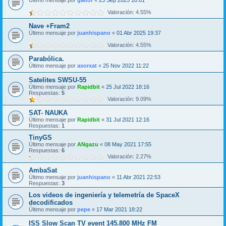
Último mensaje por
galtor
«
23 Sep 2025 10:01
Valoración: 4.55%
Nave +Fram2
Último mensaje por
juanhispano
«
01 Abr 2025 19:37
Valoración: 4.55%
Parabólica.
Último mensaje por
axorxat
«
25 Nov 2022 11:22
Satelites SWSU-55
Último mensaje por
Rapidbit
«
25 Jul 2022 18:16
Respuestas:
5
Valoración: 9.09%
SAT- NAUKA
Último mensaje por
Rapidbit
«
31 Jul 2021 12:16
Respuestas:
1
TinyGS
Último mensaje por
ANgazu
«
08 May 2021 17:55
Respuestas:
6
Valoración: 2.27%
AmbaSat
Último mensaje por
juanhispano
«
11 Abr 2021 22:53
Respuestas:
3
Los videos de ingeniería y telemetría de SpaceX
decodificados
Último mensaje por
pepe
«
17 Mar 2021 18:22
ISS Slow Scan TV event 145.800 MHz FM