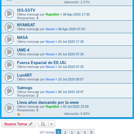
Valoración: 2.27%
ISS-SSTV
Último mensaje por
Rapidbit
«
08 Ago 2020 17:30
Respuestas:
4
NYANSAT
Último mensaje por
Naval
«
06 Ago 2020 07:03
NASA
Último mensaje por
Naval
«
24 Jul 2020 17:26
UWE-4
Último mensaje por
Naval
«
24 Jul 2020 07:26
Fuerza Espacial de EE.UU.
Último mensaje por
Naval
«
24 Jul 2020 07:25
LunART
Último mensaje por
Naval
«
15 Jul 2020 08:57
Satnogs
Último mensaje por
Naval
«
06 Jul 2020 18:47
Respuestas:
2
Lleva años danzando por la www
Último mensaje por
Rapidbit
«
03 Jul 2020 23:39
Respuestas:
2
Valoración: 6.82%
Nuevo Tema
1
2
3
4
5
Siguiente
107 temas