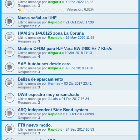
Último mensaje por
ANgazu
«
09 Ene 2022 13:22
Respuestas:
3
Valoración: 6.82%
Nueva señal en UHF.
Último mensaje por
Rapidbit
«
21 Oct 2020 17:30
Respuestas:
2
HAM 2m 144.8125 zona La Coruña
Último mensaje por
Rapidbit
«
15 May 2020 11:53
Respuestas:
3
Modem OFDM para H.F Vara BW 2400 Hz 7 Kbs/s
Último mensaje por
ANgazu
«
10 Abr 2018 11:13
Respuestas:
4
SAE Autobuses desde cero.
Último mensaje por
ANgazu
«
09 Ene 2018 14:30
Respuestas:
3
Baliza de aparcamiento
Último mensaje por
Hermes
«
03 Dic 2017 23:41
Respuestas:
3
UWB espectro muy ensanchado
Último mensaje por
J.Luis
«
01 Dic 2017 16:34
Respuestas:
2
ARQ Independent Side Band system
Último mensaje por
Rapidbit
«
15 Oct 2017 00:08
Respuestas:
3
FT8 nuevo modo.
Último mensaje por
Rapidbit
«
24 Sep 2017 10:53
Respuestas:
3