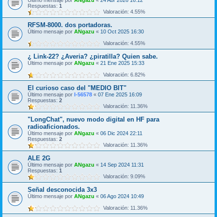
Último mensaje por
ANgazu
«
24 Abr 2026 16:12
Respuestas:
1
Valoración: 4.55%
RFSM-8000. dos portadoras.
Último mensaje por
ANgazu
«
10 Oct 2025 16:30
Valoración: 4.55%
¿ Link-22? ¿Averia? ¿piratilla? Quien sabe.
Último mensaje por
ANgazu
«
21 Ene 2025 15:33
Valoración: 6.82%
El curioso caso del "MEDIO BIT"
Último mensaje por
I-56578
«
07 Ene 2025 16:09
Respuestas:
2
Valoración: 11.36%
"LongChat", nuevo modo digital en HF para
radioaficionados.
Último mensaje por
ANgazu
«
06 Dic 2024 22:11
Respuestas:
2
Valoración: 11.36%
ALE 2G
Último mensaje por
ANgazu
«
14 Sep 2024 11:31
Respuestas:
1
Valoración: 9.09%
Señal desconocida 3x3
Último mensaje por
ANgazu
«
06 Ago 2024 10:49
Valoración: 11.36%