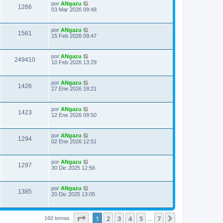
m
Ú
por
ANgazu
s
a
s
V
1266
o
l
03 Mar 2026 09:48
a
m
t
j
s
t
e
i
i
e
n
m
Ú
por
ANgazu
s
a
s
V
1561
o
l
15 Feb 2026 09:47
a
m
t
j
s
t
e
i
i
e
n
m
Ú
por
ANgazu
s
a
s
V
249410
o
l
10 Feb 2026 13:29
a
m
t
j
s
t
e
i
i
e
n
m
Ú
por
ANgazu
s
a
s
V
1426
o
l
27 Ene 2026 18:21
a
m
t
j
s
t
e
i
i
e
n
m
Ú
por
ANgazu
s
a
s
V
1423
o
l
12 Ene 2026 09:50
a
m
t
j
s
t
e
i
i
e
n
m
Ú
por
ANgazu
s
a
s
V
1294
o
l
02 Ene 2026 12:51
a
m
t
j
s
t
e
i
i
e
n
m
Ú
por
ANgazu
s
a
s
V
1297
o
l
30 Dic 2025 12:56
a
m
t
j
s
t
e
i
i
e
n
m
Ú
por
ANgazu
s
a
s
V
1385
o
l
20 Dic 2025 13:05
a
m
t
j
s
t
e
i
i
e
n
m
s
a
s
Página
1
de
7
1
2
3
4
5
7
o
Siguiente
160 temas
…
a