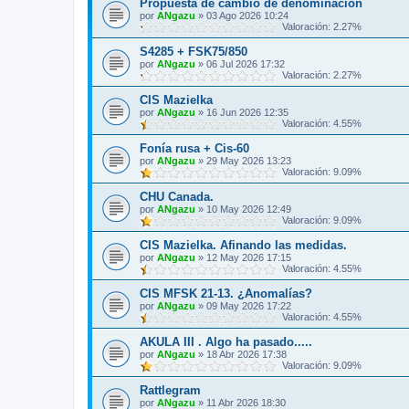
Propuesta de cambio de denominación
por
ANgazu
»
03 Ago 2026 10:24
Valoración: 2.27%
S4285 + FSK75/850
por
ANgazu
»
06 Jul 2026 17:32
Valoración: 2.27%
CIS Mazielka
por
ANgazu
»
16 Jun 2026 12:35
Valoración: 4.55%
Fonía rusa + Cis-60
por
ANgazu
»
29 May 2026 13:23
Valoración: 9.09%
CHU Canada.
por
ANgazu
»
10 May 2026 12:49
Valoración: 9.09%
CIS Mazielka. Afinando las medidas.
por
ANgazu
»
12 May 2026 17:15
Valoración: 4.55%
CIS MFSK 21-13. ¿Anomalías?
por
ANgazu
»
09 May 2026 17:22
Valoración: 4.55%
AKULA III . Algo ha pasado.....
por
ANgazu
»
18 Abr 2026 17:38
Valoración: 9.09%
Rattlegram
por
ANgazu
»
11 Abr 2026 18:30