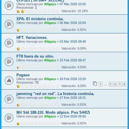
CIS-121 ( OFDM+ SELCAL)
Último mensaje por
ANgazu
«
07 Mar 2026 10:56
Respuestas:
1
Valoración: 18.18%
XPA- El misterio continúa.
Último mensaje por
ANgazu
«
06 Mar 2026 10:04
Valoración: 6.82%
HFT. Variaciones.
Último mensaje por
ANgazu
«
03 Mar 2026 09:48
Valoración: 9.09%
FT8 fuera de su sitio.
Último mensaje por
ANgazu
«
15 Feb 2026 09:47
Valoración: 4.55%
Pegaso
Último mensaje por
ANgazu
«
10 Feb 2026 13:29
Respuestas:
72
1
5
6
7
8
…
Valoración: 9.09%
jamming "red on red". La historia continúa.
Último mensaje por
ANgazu
«
27 Ene 2026 18:21
Valoración: 6.82%
Mil Std 188-110. Modo atípico. Pos S4415
Último mensaje por
ANgazu
«
12 Ene 2026 09:50
Valoración: 6.82%