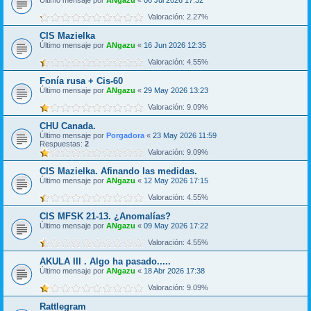
Último mensaje por
ANgazu
«
06 Jul 2026 17:32
Valoración: 2.27%
CIS Mazielka
Último mensaje por
ANgazu
«
16 Jun 2026 12:35
Valoración: 4.55%
Fonía rusa + Cis-60
Último mensaje por
ANgazu
«
29 May 2026 13:23
Valoración: 9.09%
CHU Canada.
Último mensaje por
Porgadora
«
23 May 2026 11:59
Respuestas:
2
Valoración: 9.09%
CIS Mazielka. Afinando las medidas.
Último mensaje por
ANgazu
«
12 May 2026 17:15
Valoración: 4.55%
CIS MFSK 21-13. ¿Anomalías?
Último mensaje por
ANgazu
«
09 May 2026 17:22
Valoración: 4.55%
AKULA III . Algo ha pasado.....
Último mensaje por
ANgazu
«
18 Abr 2026 17:38
Valoración: 9.09%
Rattlegram