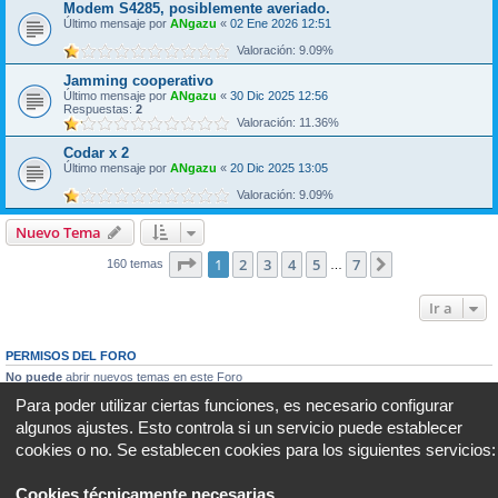
Modem S4285, posiblemente averiado.
Último mensaje por
ANgazu
«
02 Ene 2026 12:51
Valoración: 9.09%
Jamming cooperativo
Último mensaje por
ANgazu
«
30 Dic 2025 12:56
Respuestas:
2
Valoración: 11.36%
Codar x 2
Último mensaje por
ANgazu
«
20 Dic 2025 13:05
Valoración: 9.09%
Nuevo Tema
Página
1
de
7
1
2
3
4
5
7
Siguiente
160 temas
…
Ir a
PERMISOS DEL FORO
No puede
abrir nuevos temas en este Foro
No puede
responder a temas en este Foro
Para poder utilizar ciertas funciones, es necesario configurar
No puede
editar sus mensajes en este Foro
No puede
borrar sus mensajes en este Foro
algunos ajustes. Esto controla si un servicio puede establecer
No puede
enviar adjuntos en este Foro
cookies o no. Se establecen cookies para los siguientes servicios:
Portal
Foro
Todos los horarios son
UTC+02:00
Cookies técnicamente necesarias
.