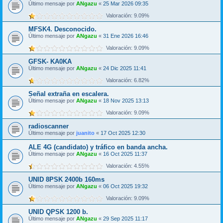
Último mensaje por
ANgazu
«
25 Mar 2026 09:35
Valoración: 9.09%
MFSK4. Desconocido.
Último mensaje por
ANgazu
«
31 Ene 2026 16:46
Valoración: 9.09%
GFSK- KA0KA
Último mensaje por
ANgazu
«
24 Dic 2025 11:41
Valoración: 6.82%
Señal extraña en escalera.
Último mensaje por
ANgazu
«
18 Nov 2025 13:13
Valoración: 9.09%
radioscanner
Último mensaje por
juanito
«
17 Oct 2025 12:30
ALE 4G (candidato) y tráfico en banda ancha.
Último mensaje por
ANgazu
«
16 Oct 2025 11:37
Valoración: 4.55%
UNID 8PSK 2400b 160ms
Último mensaje por
ANgazu
«
06 Oct 2025 19:32
Valoración: 9.09%
UNID QPSK 1200 b.
Último mensaje por
ANgazu
«
29 Sep 2025 11:17