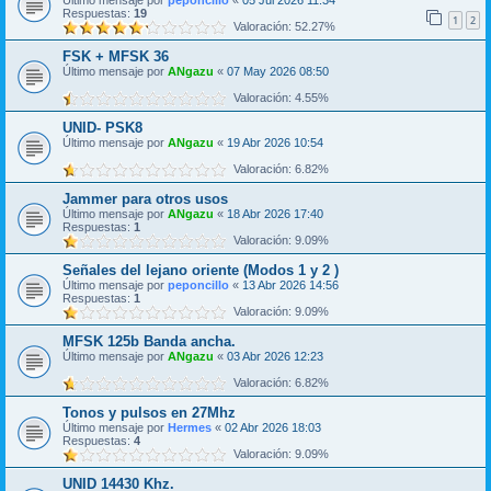
Último mensaje por
peponcillo
«
05 Jul 2026 11:34
Respuestas:
19
1
2
Valoración: 52.27%
FSK + MFSK 36
Último mensaje por
ANgazu
«
07 May 2026 08:50
Valoración: 4.55%
UNID- PSK8
Último mensaje por
ANgazu
«
19 Abr 2026 10:54
Valoración: 6.82%
Jammer para otros usos
Último mensaje por
ANgazu
«
18 Abr 2026 17:40
Respuestas:
1
Valoración: 9.09%
Señales del lejano oriente (Modos 1 y 2 )
Último mensaje por
peponcillo
«
13 Abr 2026 14:56
Respuestas:
1
Valoración: 9.09%
MFSK 125b Banda ancha.
Último mensaje por
ANgazu
«
03 Abr 2026 12:23
Valoración: 6.82%
Tonos y pulsos en 27Mhz
Último mensaje por
Hermes
«
02 Abr 2026 18:03
Respuestas:
4
Valoración: 9.09%
UNID 14430 Khz.