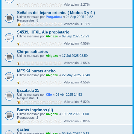
Valoración: 2.27%
Señales del lejano oriente. ( Modos 3 y 4 )
Último mensaje por
Porgadora
«
24 Sep 2025 12:52
Respuestas:
5
Valoración: 11.36%
S4539. HFXL Ale propietario
Último mensaje por
ANgazu
«
09 Sep 2025 17:29
Valoración: 4.55%
Chirps solitarios
Último mensaje por
ANgazu
«
17 Jul 2025 08:50
Valoración: 4.55%
MFSK4 bursts ancho
Último mensaje por
ANgazu
«
22 May 2025 08:40
Valoración: 4.55%
Escalada 25
Último mensaje por
Kilo
«
03 Abr 2025 14:53
Respuestas:
1
Valoración: 6.82%
Bursts íngrimos (II)
Último mensaje por
ANgazu
«
19 Feb 2025 11:00
Respuestas:
2
Valoración: 6.82%
dasher
Último mensaje por
ANgazu
«
05 Feb 2025 10:12