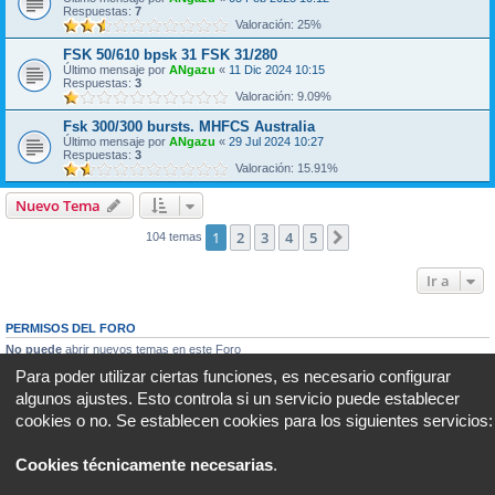
Respuestas:
7
Valoración: 25%
FSK 50/610 bpsk 31 FSK 31/280
Último mensaje por
ANgazu
«
11 Dic 2024 10:15
Respuestas:
3
Valoración: 9.09%
Fsk 300/300 bursts. MHFCS Australia
Último mensaje por
ANgazu
«
29 Jul 2024 10:27
Respuestas:
3
Valoración: 15.91%
Nuevo Tema
1
2
3
4
5
Siguiente
104 temas
Ir a
PERMISOS DEL FORO
No puede
abrir nuevos temas en este Foro
No puede
responder a temas en este Foro
Para poder utilizar ciertas funciones, es necesario configurar
No puede
editar sus mensajes en este Foro
algunos ajustes. Esto controla si un servicio puede establecer
No puede
borrar sus mensajes en este Foro
No puede
enviar adjuntos en este Foro
cookies o no. Se establecen cookies para los siguientes servicios:
Portal
Foro
Todos los horarios son
UTC+02:00
Cookies técnicamente necesarias
.
Desarrollado por
phpBB
® Forum Software © phpBB Limited