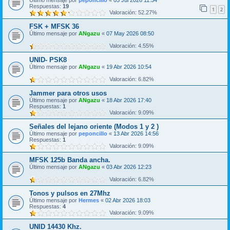
Último mensaje por
peponcillo
«
05 Jul 2026 11:34
Respuestas:
19
1
2
Valoración: 52.27%
FSK + MFSK 36
Último mensaje por
ANgazu
«
07 May 2026 08:50
Valoración: 4.55%
UNID- PSK8
Último mensaje por
ANgazu
«
19 Abr 2026 10:54
Valoración: 6.82%
Jammer para otros usos
Último mensaje por
ANgazu
«
18 Abr 2026 17:40
Respuestas:
1
Valoración: 9.09%
Señales del lejano oriente (Modos 1 y 2 )
Último mensaje por
peponcillo
«
13 Abr 2026 14:56
Respuestas:
1
Valoración: 9.09%
MFSK 125b Banda ancha.
Último mensaje por
ANgazu
«
03 Abr 2026 12:23
Valoración: 6.82%
Tonos y pulsos en 27Mhz
Último mensaje por
Hermes
«
02 Abr 2026 18:03
Respuestas:
4
Valoración: 9.09%
UNID 14430 Khz.