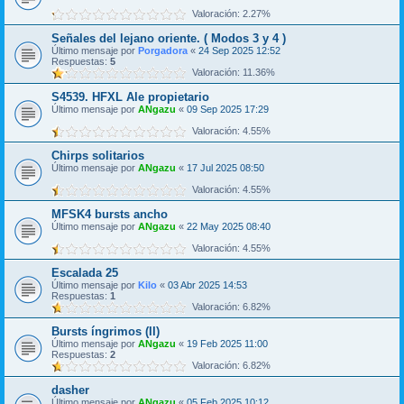
Valoración: 2.27%
Señales del lejano oriente. ( Modos 3 y 4 )
Último mensaje por
Porgadora
«
24 Sep 2025 12:52
Respuestas:
5
Valoración: 11.36%
S4539. HFXL Ale propietario
Último mensaje por
ANgazu
«
09 Sep 2025 17:29
Valoración: 4.55%
Chirps solitarios
Último mensaje por
ANgazu
«
17 Jul 2025 08:50
Valoración: 4.55%
MFSK4 bursts ancho
Último mensaje por
ANgazu
«
22 May 2025 08:40
Valoración: 4.55%
Escalada 25
Último mensaje por
Kilo
«
03 Abr 2025 14:53
Respuestas:
1
Valoración: 6.82%
Bursts íngrimos (II)
Último mensaje por
ANgazu
«
19 Feb 2025 11:00
Respuestas:
2
Valoración: 6.82%
dasher
Último mensaje por
ANgazu
«
05 Feb 2025 10:12