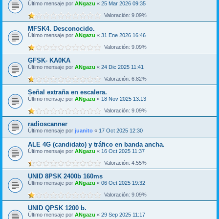
Último mensaje por
ANgazu
«
25 Mar 2026 09:35
Valoración: 9.09%
MFSK4. Desconocido.
Último mensaje por
ANgazu
«
31 Ene 2026 16:46
Valoración: 9.09%
GFSK- KA0KA
Último mensaje por
ANgazu
«
24 Dic 2025 11:41
Valoración: 6.82%
Señal extraña en escalera.
Último mensaje por
ANgazu
«
18 Nov 2025 13:13
Valoración: 9.09%
radioscanner
Último mensaje por
juanito
«
17 Oct 2025 12:30
ALE 4G (candidato) y tráfico en banda ancha.
Último mensaje por
ANgazu
«
16 Oct 2025 11:37
Valoración: 4.55%
UNID 8PSK 2400b 160ms
Último mensaje por
ANgazu
«
06 Oct 2025 19:32
Valoración: 9.09%
UNID QPSK 1200 b.
Último mensaje por
ANgazu
«
29 Sep 2025 11:17