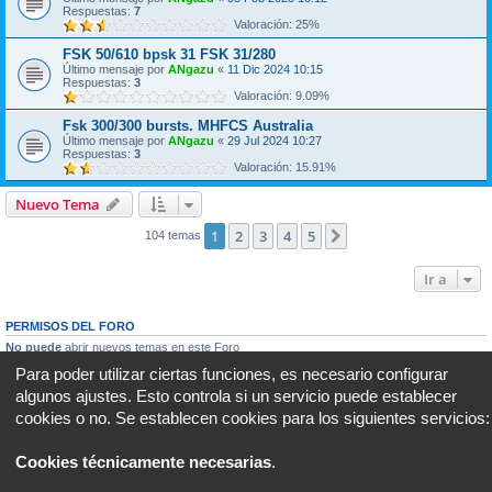
Respuestas:
7
Valoración: 25%
FSK 50/610 bpsk 31 FSK 31/280
Último mensaje por
ANgazu
«
11 Dic 2024 10:15
Respuestas:
3
Valoración: 9.09%
Fsk 300/300 bursts. MHFCS Australia
Último mensaje por
ANgazu
«
29 Jul 2024 10:27
Respuestas:
3
Valoración: 15.91%
Nuevo Tema
1
2
3
4
5
Siguiente
104 temas
Ir a
PERMISOS DEL FORO
No puede
abrir nuevos temas en este Foro
No puede
responder a temas en este Foro
Para poder utilizar ciertas funciones, es necesario configurar
No puede
editar sus mensajes en este Foro
algunos ajustes. Esto controla si un servicio puede establecer
No puede
borrar sus mensajes en este Foro
No puede
enviar adjuntos en este Foro
cookies o no. Se establecen cookies para los siguientes servicios:
Portal
Foro
Todos los horarios son
UTC+02:00
Cookies técnicamente necesarias
.
Desarrollado por
phpBB
® Forum Software © phpBB Limited