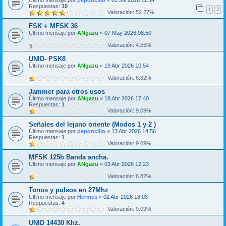
Último mensaje por
peponcillo
«
05 Jul 2026 11:34
Respuestas:
19
1
2
Valoración: 52.27%
FSK + MFSK 36
Último mensaje por
ANgazu
«
07 May 2026 08:50
Valoración: 4.55%
UNID- PSK8
Último mensaje por
ANgazu
«
19 Abr 2026 10:54
Valoración: 6.82%
Jammer para otros usos
Último mensaje por
ANgazu
«
18 Abr 2026 17:40
Respuestas:
1
Valoración: 9.09%
Señales del lejano oriente (Modos 1 y 2 )
Último mensaje por
peponcillo
«
13 Abr 2026 14:56
Respuestas:
1
Valoración: 9.09%
MFSK 125b Banda ancha.
Último mensaje por
ANgazu
«
03 Abr 2026 12:23
Valoración: 6.82%
Tonos y pulsos en 27Mhz
Último mensaje por
Hermes
«
02 Abr 2026 18:03
Respuestas:
4
Valoración: 9.09%
UNID 14430 Khz.