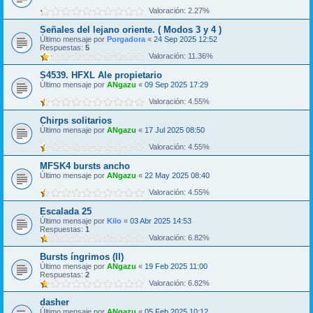
Valoración: 2.27%
Señales del lejano oriente. ( Modos 3 y 4 )
Último mensaje por
Porgadora
«
24 Sep 2025 12:52
Respuestas:
5
Valoración: 11.36%
S4539. HFXL Ale propietario
Último mensaje por
ANgazu
«
09 Sep 2025 17:29
Valoración: 4.55%
Chirps solitarios
Último mensaje por
ANgazu
«
17 Jul 2025 08:50
Valoración: 4.55%
MFSK4 bursts ancho
Último mensaje por
ANgazu
«
22 May 2025 08:40
Valoración: 4.55%
Escalada 25
Último mensaje por
Kilo
«
03 Abr 2025 14:53
Respuestas:
1
Valoración: 6.82%
Bursts íngrimos (II)
Último mensaje por
ANgazu
«
19 Feb 2025 11:00
Respuestas:
2
Valoración: 6.82%
dasher
Último mensaje por
ANgazu
«
05 Feb 2025 10:12