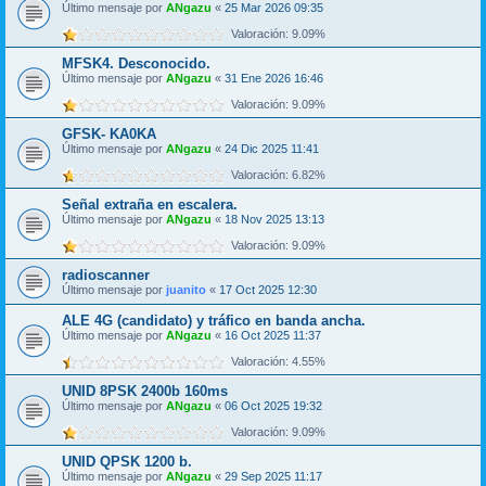
Último mensaje por
ANgazu
«
25 Mar 2026 09:35
Valoración: 9.09%
MFSK4. Desconocido.
Último mensaje por
ANgazu
«
31 Ene 2026 16:46
Valoración: 9.09%
GFSK- KA0KA
Último mensaje por
ANgazu
«
24 Dic 2025 11:41
Valoración: 6.82%
Señal extraña en escalera.
Último mensaje por
ANgazu
«
18 Nov 2025 13:13
Valoración: 9.09%
radioscanner
Último mensaje por
juanito
«
17 Oct 2025 12:30
ALE 4G (candidato) y tráfico en banda ancha.
Último mensaje por
ANgazu
«
16 Oct 2025 11:37
Valoración: 4.55%
UNID 8PSK 2400b 160ms
Último mensaje por
ANgazu
«
06 Oct 2025 19:32
Valoración: 9.09%
UNID QPSK 1200 b.
Último mensaje por
ANgazu
«
29 Sep 2025 11:17