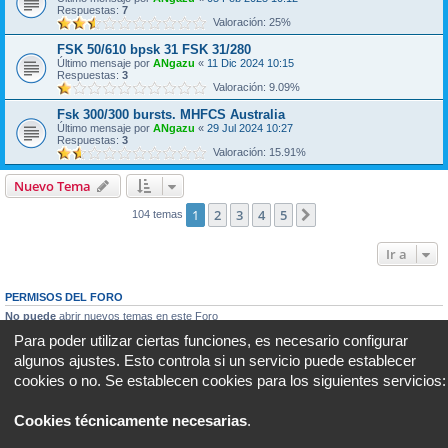
Respuestas:
7
Valoración: 25%
FSK 50/610 bpsk 31 FSK 31/280
Último mensaje por
ANgazu
«
11 Dic 2024 10:15
Respuestas:
3
Valoración: 9.09%
Fsk 300/300 bursts. MHFCS Australia
Último mensaje por
ANgazu
«
29 Jul 2024 10:27
Respuestas:
3
Valoración: 15.91%
Nuevo Tema
1
2
3
4
5
Siguiente
104 temas
Ir a
PERMISOS DEL FORO
No puede
abrir nuevos temas en este Foro
No puede
responder a temas en este Foro
Para poder utilizar ciertas funciones, es necesario configurar
No puede
editar sus mensajes en este Foro
algunos ajustes. Esto controla si un servicio puede establecer
No puede
borrar sus mensajes en este Foro
No puede
enviar adjuntos en este Foro
cookies o no. Se establecen cookies para los siguientes servicios:
Portal
Foro
Todos los horarios son
UTC+02:00
Cookies técnicamente necesarias
.
Desarrollado por
phpBB
® Forum Software © phpBB Limited