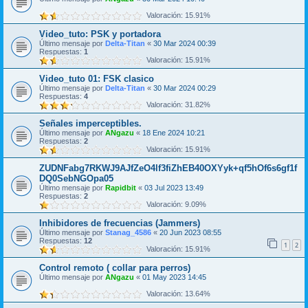
Valoración: 15.91%
Video_tuto: PSK y portadora
Último mensaje por
Delta-Titan
«
30 Mar 2024 00:39
Respuestas:
1
Valoración: 15.91%
Video_tuto 01: FSK clasico
Último mensaje por
Delta-Titan
«
30 Mar 2024 00:29
Respuestas:
4
Valoración: 31.82%
Señales imperceptibles.
Último mensaje por
ANgazu
«
18 Ene 2024 10:21
Respuestas:
2
Valoración: 15.91%
ZUDNFabg7RKWJ9AJfZeO4lf3fiZhEB40OXYyk+qf5hOf6s6gf1f
DQ0SebNGOpa05
Último mensaje por
Rapidbit
«
03 Jul 2023 13:49
Respuestas:
2
Valoración: 9.09%
Inhibidores de frecuencias (Jammers)
Último mensaje por
Stanag_4586
«
20 Jun 2023 08:55
Respuestas:
12
1
2
Valoración: 15.91%
Control remoto ( collar para perros)
Último mensaje por
ANgazu
«
01 May 2023 14:45
Valoración: 13.64%