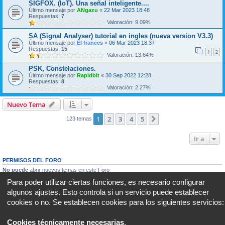
SIGFOX. (IoT). Una señal inteligente....
Último mensaje por
ANgazu
«
22 Mar 2023 18:48
Respuestas:
7
Valoración: 9.09%
SA (Signal Analyser) tutorial en ingles (nueva version V3.3)
Último mensaje por
El frances
«
06 Mar 2023 18:37
Respuestas:
15
1
2
Valoración: 13.64%
PSK, Constelaciones.
Último mensaje por
Rapidbit
«
30 Sep 2022 12:28
Respuestas:
8
Valoración: 2.27%
Nuevo Tema
1
2
3
4
5
Siguiente
123 temas
Ir a
PERMISOS DEL FORO
No puede
abrir nuevos temas en este Foro
No puede
responder a temas en este Foro
Para poder utilizar ciertas funciones, es necesario configurar
No puede
editar sus mensajes en este Foro
algunos ajustes. Esto controla si un servicio puede establecer
No puede
borrar sus mensajes en este Foro
No puede
enviar adjuntos en este Foro
cookies o no. Se establecen cookies para los siguientes servicios:
Portal
Foro
Todos los horarios son
UTC+02:00
Cookies técnicamente necesarias
.