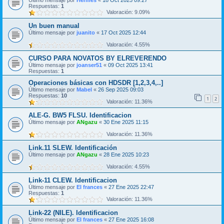
Último mensaje por
Hermes
«
18 Oct 2025 09:27
Respuestas:
1
Valoración: 9.09%
Un buen manual
Último mensaje por
juanito
«
17 Oct 2025 12:44
Valoración: 4.55%
CURSO PARA NOVATOS BY ELREVERENDO
Último mensaje por
joanser51
«
09 Oct 2025 13:41
Respuestas:
1
Operaciones básicas con HDSDR [1,2,3,4,..]
Último mensaje por
Mabel
«
26 Sep 2025 09:03
Respuestas:
10
1
2
Valoración: 11.36%
ALE-G. BW5 FLSU. Identificacion
Último mensaje por
ANgazu
«
30 Ene 2025 11:15
Valoración: 11.36%
Link.11 SLEW. Identificación
Último mensaje por
ANgazu
«
28 Ene 2025 10:23
Valoración: 4.55%
Link-11 CLEW. Identificacion
Último mensaje por
El frances
«
27 Ene 2025 22:47
Respuestas:
1
Valoración: 11.36%
Link-22 (NILE). Identificacion
Último mensaje por
El frances
«
27 Ene 2025 16:08