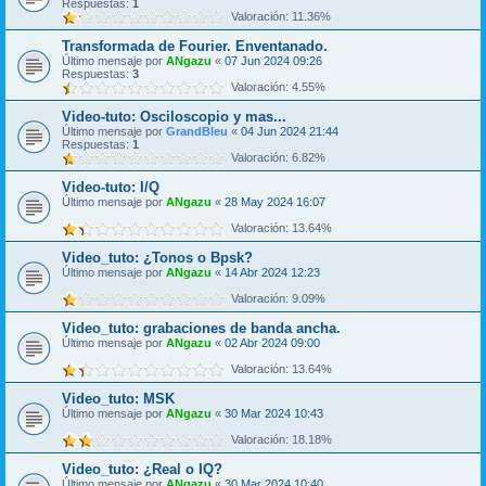
Respuestas:
1
Valoración: 11.36%
Transformada de Fourier. Enventanado.
Último mensaje por
ANgazu
«
07 Jun 2024 09:26
Respuestas:
3
Valoración: 4.55%
Video-tuto: Osciloscopio y mas...
Último mensaje por
GrandBleu
«
04 Jun 2024 21:44
Respuestas:
1
Valoración: 6.82%
Video-tuto: I/Q
Último mensaje por
ANgazu
«
28 May 2024 16:07
Valoración: 13.64%
Video_tuto: ¿Tonos o Bpsk?
Último mensaje por
ANgazu
«
14 Abr 2024 12:23
Valoración: 9.09%
Video_tuto: grabaciones de banda ancha.
Último mensaje por
ANgazu
«
02 Abr 2024 09:00
Valoración: 13.64%
Video_tuto: MSK
Último mensaje por
ANgazu
«
30 Mar 2024 10:43
Valoración: 18.18%
Video_tuto: ¿Real o IQ?
Último mensaje por
ANgazu
«
30 Mar 2024 10:40