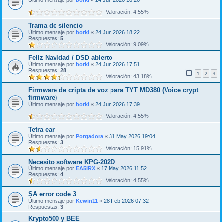
Último mensaje por
borki
«
24 Jun 2026 18:26
Valoración: 4.55%
Trama de silencio
Último mensaje por
borki
«
24 Jun 2026 18:22
Respuestas:
5
Valoración: 9.09%
Feliz Navidad / DSD abierto
Último mensaje por
borki
«
24 Jun 2026 17:51
Respuestas:
28
1
2
3
Valoración: 43.18%
Firmware de cripta de voz para TYT MD380 (Voice crypt
firmware)
Último mensaje por
borki
«
24 Jun 2026 17:39
Valoración: 4.55%
Tetra ear
Último mensaje por
Porgadora
«
31 May 2026 19:04
Respuestas:
3
Valoración: 15.91%
Necesito software KPG-202D
Último mensaje por
EA5IRX
«
17 May 2026 11:52
Respuestas:
4
Valoración: 4.55%
SA error code 3
Último mensaje por
Kewin11
«
28 Feb 2026 07:32
Respuestas:
3
Krypto500 y BEE