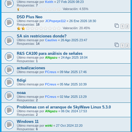
Último mensaje por
Keith
«
27 Feb 2026 08:23
Respuestas:
7
Valoración: 4.55%
DSD Plus Neo
Último mensaje por
JCPopeye112
«
26 Ene 2026 18:30
Respuestas:
18
1
2
Valoración: 20.45%
SA sin restriciones donde?
Último mensaje por
Cautivo
«
26 Ago 2025 23:47
Respuestas:
14
1
2
R&S CA100 para análisis de señales
Último mensaje por
ANgazu
«
24 Ago 2025 18:04
Respuestas:
1
actualizaciones
Último mensaje por
FCreus
«
09 Mar 2025 17:46
fldigi
Último mensaje por
FCreus
«
05 Mar 2025 10:39
noaa
Último mensaje por
FCreus
«
02 Mar 2025 13:29
Respuestas:
2
Problemas con el arranque de SkyWave Linux 5.3.0
Último mensaje por
ANgazu
«
06 Dic 2024 17:53
Respuestas:
2
Windows 11
Último mensaje por
wirki
«
27 Oct 2024 22:20
Respuestas:
6