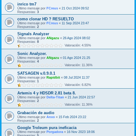
inrico tm7
Último mensaje por
FCreus
«
21 Oct 2024 09:52
Respuestas:
3
como clonar HD ? RESUELTO
Último mensaje por
FCreus
«
11 Sep 2024 23:47
Respuestas:
2
Signals Analyzer
Último mensaje por
ANgazu
«
26 Ago 2024 08:02
Respuestas:
8
Valoración: 4.55%
Sonic Analyzer.
Último mensaje por
ANgazu
«
01 Ago 2024 21:25
Respuestas:
4
Valoración: 11.36%
SATSAGEN v.0.9.0.1
Último mensaje por
Rapidbit
«
08 Jul 2024 11:37
Respuestas:
1
Valoración: 6.82%
Artemis 4 y HDSDR 2.81 beta 8.
Último mensaje por
Delta-Titan
«
21 Jun 2024 22:57
Respuestas:
2
Valoración: 11.36%
Grabación de audio
Último mensaje por
Anxo
«
15 Feb 2024 23:22
Respuestas:
2
Google Troleum pura ineficacia
Último mensaje por
Porgadora
«
16 Nov 2023 18:06
Respuestas:
5