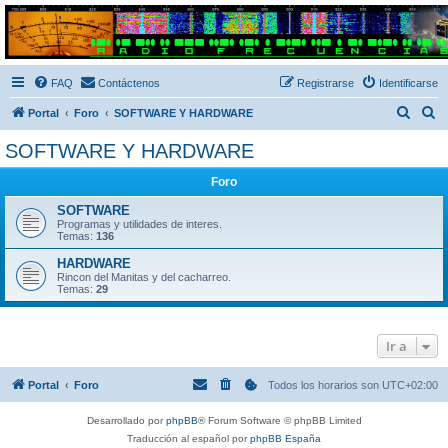
Radio Frecuencias
Foro de Radio Frecuencias
FAQ
Contáctenos
Registrarse
Identificarse
B
B
Portal
Foro
SOFTWARE Y HARDWARE
u
u
SOFTWARE Y HARDWARE
s
s
Foro
c
c
a
a
SOFTWARE
Programas y utilidades de interes.
r
r
Temas:
136
HARDWARE
Rincon del Manitas y del cacharreo.
Temas:
29
Ir a
Portal
Foro
Todos los horarios son
UTC+02:00
Desarrollado por
phpBB
® Forum Software © phpBB Limited
Traducción al español por
phpBB España