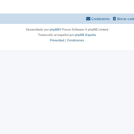
m
s
a
s
Contáctenos
Borrar coo
Desarrollado por
phpBB
® Forum Software © phpBB Limited
Traducción al español por
phpBB España
Privacidad
|
Condiciones