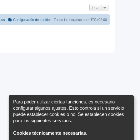
n
a
o
l
a
m
m
t
Ir a
j
e
s
e
i
j
e
n
n
m
s
s
o
a
e
a
a
m
kies
Configuración de cookies
Todos los horarios son
UTC+02:00
j
j
e
j
s
e
e
n
s
e
a
j
s
e
Para poder utilizar ciertas funciones, es necesario
configurar algunos ajustes. Esto controla si un servicio
puede establecer cookies o no. Se establecen cookies
para los siguientes servicios:
Cookies técnicamente necesarias
.