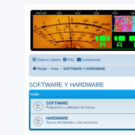
Radio Frecuencias
Foro de Radio Frecuencias
Enlaces rápidos
FAQ
Contáctenos
Portal
Foro
SOFTWARE Y HARDWARE
SOFTWARE Y HARDWARE
FORO
SOFTWARE
Programas y utilidades de interes.
HARDWARE
Rincon del Manitas y del cacharreo.