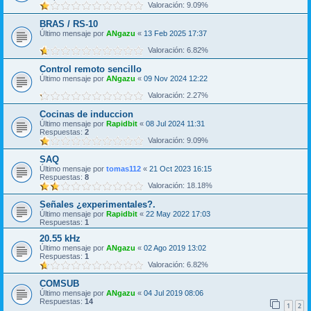
Valoración: 9.09%
BRAS / RS-10
Último mensaje por
ANgazu
«
13 Feb 2025 17:37
Valoración: 6.82%
Control remoto sencillo
Último mensaje por
ANgazu
«
09 Nov 2024 12:22
Valoración: 2.27%
Cocinas de induccion
Último mensaje por
Rapidbit
«
08 Jul 2024 11:31
Respuestas:
2
Valoración: 9.09%
SAQ
Último mensaje por
tomas112
«
21 Oct 2023 16:15
Respuestas:
8
Valoración: 18.18%
Señales ¿experimentales?.
Último mensaje por
Rapidbit
«
22 May 2022 17:03
Respuestas:
1
20.55 kHz
Último mensaje por
ANgazu
«
02 Ago 2019 13:02
Respuestas:
1
Valoración: 6.82%
COMSUB
Último mensaje por
ANgazu
«
04 Jul 2019 08:06
Respuestas:
14
1
2