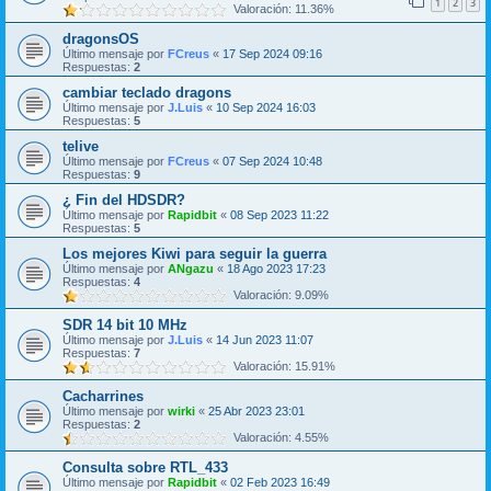
1
2
3
Valoración: 11.36%
dragonsOS
Último mensaje por
FCreus
«
17 Sep 2024 09:16
Respuestas:
2
cambiar teclado dragons
Último mensaje por
J.Luis
«
10 Sep 2024 16:03
Respuestas:
5
telive
Último mensaje por
FCreus
«
07 Sep 2024 10:48
Respuestas:
9
¿ Fin del HDSDR?
Último mensaje por
Rapidbit
«
08 Sep 2023 11:22
Respuestas:
5
Los mejores Kiwi para seguir la guerra
Último mensaje por
ANgazu
«
18 Ago 2023 17:23
Respuestas:
4
Valoración: 9.09%
SDR 14 bit 10 MHz
Último mensaje por
J.Luis
«
14 Jun 2023 11:07
Respuestas:
7
Valoración: 15.91%
Cacharrines
Último mensaje por
wirki
«
25 Abr 2023 23:01
Respuestas:
2
Valoración: 4.55%
Consulta sobre RTL_433
Último mensaje por
Rapidbit
«
02 Feb 2023 16:49