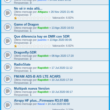
Respuestas:
3
No sé ir más allá...
Último mensaje por
ANgazu
«
26 Nov 2020 21:46
Respuestas:
7
Valoración: 6.82%
Game of Dragon
Último mensaje por
Rapidbit
«
13 Ago 2020 16:53
Respuestas:
1
Que diferencia hay en DMR con SDR
Último mensaje por
juanito
«
13 Ago 2020 00:05
Respuestas:
2
Valoración: 6.82%
Dragonfly-SDR
Último mensaje por
Rapidbit
«
08 Ago 2020 17:20
Respuestas:
2
RadioSlate
Último mensaje por
Rapidbit
«
17 Jul 2020 11:12
Respuestas:
1
FM/AM ADS-B AIS LTE ACARS
Último mensaje por
Rapidbit
«
10 Jul 2020 17:34
Respuestas:
2
Multipsk nueva Versíon
Último mensaje por
Rapidbit
«
10 Jul 2020 00:17
Respuestas:
1
Airspy HF plus...Firmware R3.07-BB
Último mensaje por
Naval
«
14 Jun 2020 06:58
Valoración: 2.27%