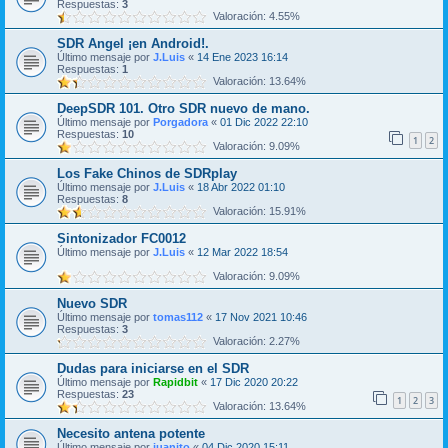
Respuestas:
3
Valoración: 4.55%
SDR Angel ¡en Android!.
Último mensaje por
J.Luis
«
14 Ene 2023 16:14
Respuestas:
1
Valoración: 13.64%
DeepSDR 101. Otro SDR nuevo de mano.
Último mensaje por
Porgadora
«
01 Dic 2022 22:10
Respuestas:
10
1
2
Valoración: 9.09%
Los Fake Chinos de SDRplay
Último mensaje por
J.Luis
«
18 Abr 2022 01:10
Respuestas:
8
Valoración: 15.91%
Sintonizador FC0012
Último mensaje por
J.Luis
«
12 Mar 2022 18:54
Valoración: 9.09%
Nuevo SDR
Último mensaje por
tomas112
«
17 Nov 2021 10:46
Respuestas:
3
Valoración: 2.27%
Dudas para iniciarse en el SDR
Último mensaje por
Rapidbit
«
17 Dic 2020 20:22
Respuestas:
23
1
2
3
Valoración: 13.64%
Necesito antena potente
Último mensaje por
juanito
«
04 Dic 2020 15:11