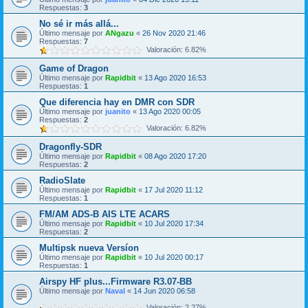
Respuestas:
3
No sé ir más allá...
Último mensaje por
ANgazu
«
26 Nov 2020 21:46
Respuestas:
7
Valoración: 6.82%
Game of Dragon
Último mensaje por
Rapidbit
«
13 Ago 2020 16:53
Respuestas:
1
Que diferencia hay en DMR con SDR
Último mensaje por
juanito
«
13 Ago 2020 00:05
Respuestas:
2
Valoración: 6.82%
Dragonfly-SDR
Último mensaje por
Rapidbit
«
08 Ago 2020 17:20
Respuestas:
2
RadioSlate
Último mensaje por
Rapidbit
«
17 Jul 2020 11:12
Respuestas:
1
FM/AM ADS-B AIS LTE ACARS
Último mensaje por
Rapidbit
«
10 Jul 2020 17:34
Respuestas:
2
Multipsk nueva Versíon
Último mensaje por
Rapidbit
«
10 Jul 2020 00:17
Respuestas:
1
Airspy HF plus...Firmware R3.07-BB
Último mensaje por
Naval
«
14 Jun 2020 06:58
Valoración: 2.27%