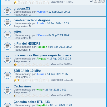
1
2
3
Valoración: 11.36%
dragonsOS
Último mensaje por
FCreus
«
17 Sep 2024 09:16
Respuestas:
2
cambiar teclado dragons
Último mensaje por
J.Luis
«
10 Sep 2024 16:03
Respuestas:
5
telive
Último mensaje por
FCreus
«
07 Sep 2024 10:48
Respuestas:
9
¿ Fin del HDSDR?
Último mensaje por
Rapidbit
«
08 Sep 2023 11:22
Respuestas:
5
Los mejores Kiwi para seguir la guerra
Último mensaje por
ANgazu
«
18 Ago 2023 17:23
Respuestas:
4
Valoración: 9.09%
SDR 14 bit 10 MHz
Último mensaje por
J.Luis
«
14 Jun 2023 11:07
Respuestas:
7
Valoración: 15.91%
Cacharrines
Último mensaje por
wirki
«
25 Abr 2023 23:01
Respuestas:
2
Valoración: 4.55%
Consulta sobre RTL_433
Último mensaje por
Rapidbit
«
02 Feb 2023 16:49