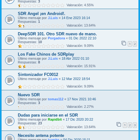
Respuestas:
3
Valoración: 4.55%
SDR Angel ¡en Android!.
Último mensaje por
J.Luis
«
14 Ene 2023 16:14
Respuestas:
1
Valoración: 13.64%
DeepSDR 101. Otro SDR nuevo de mano.
Último mensaje por
Porgadora
«
01 Dic 2022 22:10
Respuestas:
10
1
2
Valoración: 9.09%
Los Fake Chinos de SDRplay
Último mensaje por
J.Luis
«
18 Abr 2022 01:10
Respuestas:
8
Valoración: 15.91%
Sintonizador FC0012
Último mensaje por
J.Luis
«
12 Mar 2022 18:54
Valoración: 9.09%
Nuevo SDR
Último mensaje por
tomas112
«
17 Nov 2021 10:46
Respuestas:
3
Valoración: 2.27%
Dudas para iniciarse en el SDR
Último mensaje por
Rapidbit
«
17 Dic 2020 20:22
Respuestas:
23
1
2
3
Valoración: 13.64%
Necesito antena potente
Último mensaje por
juanito
«
04 Dic 2020 15:11