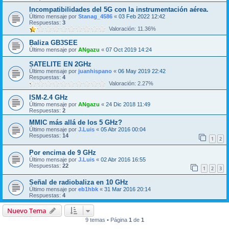
Incompatibilidades del 5G con la instrumentación aérea.
Último mensaje por
Stanag_4586
«
03 Feb 2022 12:42
Respuestas:
3
Valoración: 11.36%
Baliza GB3SEE
Último mensaje por
ANgazu
«
07 Oct 2019 14:24
SATELITE EN 2GHz
Último mensaje por
juanhispano
«
06 May 2019 22:42
Respuestas:
4
Valoración: 2.27%
ISM-2.4 GHz
Último mensaje por
ANgazu
«
24 Dic 2018 11:49
Respuestas:
2
MMIC más allá de los 5 GHz?
Último mensaje por
J.Luis
«
05 Abr 2016 00:04
Respuestas:
14
1
2
Por encima de 9 GHz
Último mensaje por
J.Luis
«
02 Abr 2016 16:55
Respuestas:
22
1
2
3
Señal de radiobaliza en 10 GHz
Último mensaje por
eb1hbk
«
31 Mar 2016 20:14
Respuestas:
4
Nuevo Tema
9 temas • Página
1
de
1