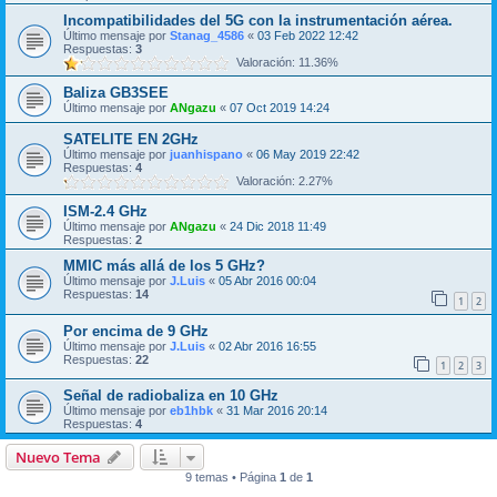
Incompatibilidades del 5G con la instrumentación aérea.
Último mensaje por
Stanag_4586
«
03 Feb 2022 12:42
Respuestas:
3
Valoración: 11.36%
Baliza GB3SEE
Último mensaje por
ANgazu
«
07 Oct 2019 14:24
SATELITE EN 2GHz
Último mensaje por
juanhispano
«
06 May 2019 22:42
Respuestas:
4
Valoración: 2.27%
ISM-2.4 GHz
Último mensaje por
ANgazu
«
24 Dic 2018 11:49
Respuestas:
2
MMIC más allá de los 5 GHz?
Último mensaje por
J.Luis
«
05 Abr 2016 00:04
Respuestas:
14
1
2
Por encima de 9 GHz
Último mensaje por
J.Luis
«
02 Abr 2016 16:55
Respuestas:
22
1
2
3
Señal de radiobaliza en 10 GHz
Último mensaje por
eb1hbk
«
31 Mar 2016 20:14
Respuestas:
4
Nuevo Tema
9 temas • Página
1
de
1