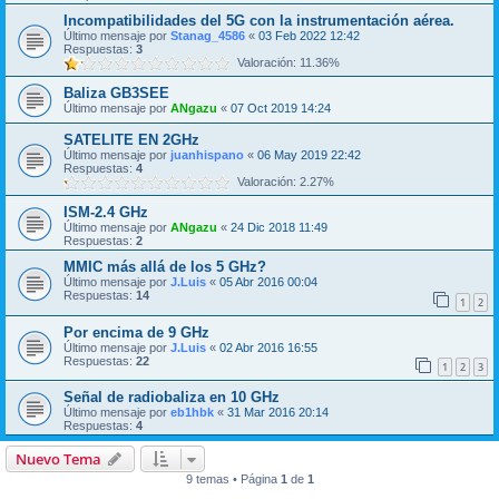
Incompatibilidades del 5G con la instrumentación aérea.
Último mensaje por
Stanag_4586
«
03 Feb 2022 12:42
Respuestas:
3
Valoración: 11.36%
Baliza GB3SEE
Último mensaje por
ANgazu
«
07 Oct 2019 14:24
SATELITE EN 2GHz
Último mensaje por
juanhispano
«
06 May 2019 22:42
Respuestas:
4
Valoración: 2.27%
ISM-2.4 GHz
Último mensaje por
ANgazu
«
24 Dic 2018 11:49
Respuestas:
2
MMIC más allá de los 5 GHz?
Último mensaje por
J.Luis
«
05 Abr 2016 00:04
Respuestas:
14
1
2
Por encima de 9 GHz
Último mensaje por
J.Luis
«
02 Abr 2016 16:55
Respuestas:
22
1
2
3
Señal de radiobaliza en 10 GHz
Último mensaje por
eb1hbk
«
31 Mar 2016 20:14
Respuestas:
4
Nuevo Tema
9 temas • Página
1
de
1