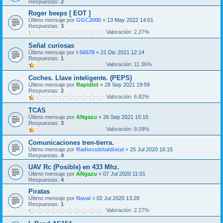
Respuestas:
2
Roger beeps [ EOT ]
Último mensaje por
GGC2000
«
13 May 2022 14:01
Respuestas:
3
Valoración: 2.27%
Señal curiosas
Último mensaje por
I-56578
«
21 Dic 2021 12:14
Respuestas:
1
Valoración: 11.36%
Coches. Llave inteligente. (PEPS)
Último mensaje por
Rapidbit
«
28 Sep 2021 19:59
Respuestas:
2
Valoración: 6.82%
TCAS
Último mensaje por
ANgazu
«
26 Sep 2021 15:15
Respuestas:
3
Valoración: 9.09%
Comunicaciones tren-tierra.
Último mensaje por
Radiocubitaldistal
«
25 Jul 2020 16:15
Respuestas:
4
UAV Rc (Posible) en 433 Mhz.
Último mensaje por
ANgazu
«
07 Jul 2020 11:01
Respuestas:
4
Piratas
Último mensaje por
Naval
«
02 Jul 2020 13:28
Respuestas:
1
Valoración: 2.27%