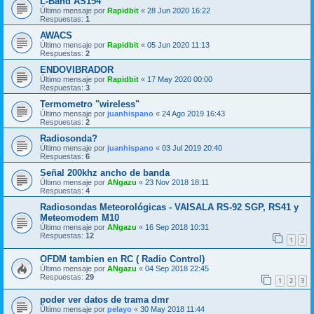
L-Band AS154
Último mensaje por
Rapidbit
«
28 Jun 2020 16:22
Respuestas:
1
AWACS
Último mensaje por
Rapidbit
«
05 Jun 2020 11:13
Respuestas:
2
ENDOVIBRADOR
Último mensaje por
Rapidbit
«
17 May 2020 00:00
Respuestas:
3
Termometro "wireless"
Último mensaje por
juanhispano
«
24 Ago 2019 16:43
Respuestas:
2
Radiosonda?
Último mensaje por
juanhispano
«
03 Jul 2019 20:40
Respuestas:
6
Señal 200khz ancho de banda
Último mensaje por
ANgazu
«
23 Nov 2018 18:11
Respuestas:
4
Radiosondas Meteorológicas - VAISALA RS-92 SGP, RS41 y
Meteomodem M10
Último mensaje por
ANgazu
«
16 Sep 2018 10:31
Respuestas:
12
1
2
OFDM tambien en RC ( Radio Control)
Último mensaje por
ANgazu
«
04 Sep 2018 22:45
Respuestas:
29
1
2
3
poder ver datos de trama dmr
Último mensaje por
pelayo
«
30 May 2018 11:44