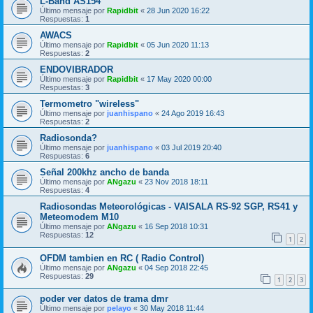
L-Band AS154
Último mensaje por
Rapidbit
«
28 Jun 2020 16:22
Respuestas:
1
AWACS
Último mensaje por
Rapidbit
«
05 Jun 2020 11:13
Respuestas:
2
ENDOVIBRADOR
Último mensaje por
Rapidbit
«
17 May 2020 00:00
Respuestas:
3
Termometro "wireless"
Último mensaje por
juanhispano
«
24 Ago 2019 16:43
Respuestas:
2
Radiosonda?
Último mensaje por
juanhispano
«
03 Jul 2019 20:40
Respuestas:
6
Señal 200khz ancho de banda
Último mensaje por
ANgazu
«
23 Nov 2018 18:11
Respuestas:
4
Radiosondas Meteorológicas - VAISALA RS-92 SGP, RS41 y
Meteomodem M10
Último mensaje por
ANgazu
«
16 Sep 2018 10:31
Respuestas:
12
1
2
OFDM tambien en RC ( Radio Control)
Último mensaje por
ANgazu
«
04 Sep 2018 22:45
Respuestas:
29
1
2
3
poder ver datos de trama dmr
Último mensaje por
pelayo
«
30 May 2018 11:44