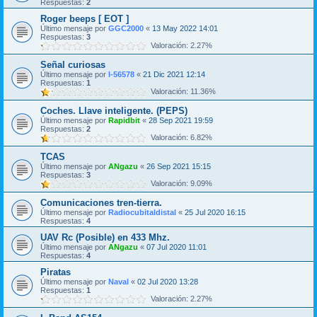
Respuestas:
2
Roger beeps [ EOT ]
Último mensaje por
GGC2000
«
13 May 2022 14:01
Respuestas:
3
Valoración: 2.27%
Señal curiosas
Último mensaje por
I-56578
«
21 Dic 2021 12:14
Respuestas:
1
Valoración: 11.36%
Coches. Llave inteligente. (PEPS)
Último mensaje por
Rapidbit
«
28 Sep 2021 19:59
Respuestas:
2
Valoración: 6.82%
TCAS
Último mensaje por
ANgazu
«
26 Sep 2021 15:15
Respuestas:
3
Valoración: 9.09%
Comunicaciones tren-tierra.
Último mensaje por
Radiocubitaldistal
«
25 Jul 2020 16:15
Respuestas:
4
UAV Rc (Posible) en 433 Mhz.
Último mensaje por
ANgazu
«
07 Jul 2020 11:01
Respuestas:
4
Piratas
Último mensaje por
Naval
«
02 Jul 2020 13:28
Respuestas:
1
Valoración: 2.27%