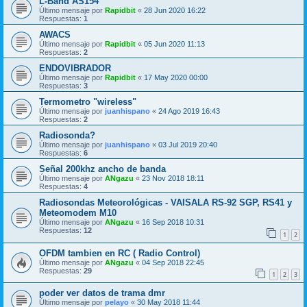
L-Band AS154
Último mensaje por
Rapidbit
«
28 Jun 2020 16:22
Respuestas:
1
AWACS
Último mensaje por
Rapidbit
«
05 Jun 2020 11:13
Respuestas:
2
ENDOVIBRADOR
Último mensaje por
Rapidbit
«
17 May 2020 00:00
Respuestas:
3
Termometro "wireless"
Último mensaje por
juanhispano
«
24 Ago 2019 16:43
Respuestas:
2
Radiosonda?
Último mensaje por
juanhispano
«
03 Jul 2019 20:40
Respuestas:
6
Señal 200khz ancho de banda
Último mensaje por
ANgazu
«
23 Nov 2018 18:11
Respuestas:
4
Radiosondas Meteorológicas - VAISALA RS-92 SGP, RS41 y
Meteomodem M10
Último mensaje por
ANgazu
«
16 Sep 2018 10:31
Respuestas:
12
1
2
OFDM tambien en RC ( Radio Control)
Último mensaje por
ANgazu
«
04 Sep 2018 22:45
Respuestas:
29
1
2
3
poder ver datos de trama dmr
Último mensaje por
pelayo
«
30 May 2018 11:44