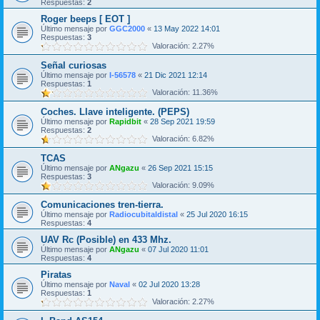
Respuestas:
2
Roger beeps [ EOT ]
Último mensaje por
GGC2000
«
13 May 2022 14:01
Respuestas:
3
Valoración: 2.27%
Señal curiosas
Último mensaje por
I-56578
«
21 Dic 2021 12:14
Respuestas:
1
Valoración: 11.36%
Coches. Llave inteligente. (PEPS)
Último mensaje por
Rapidbit
«
28 Sep 2021 19:59
Respuestas:
2
Valoración: 6.82%
TCAS
Último mensaje por
ANgazu
«
26 Sep 2021 15:15
Respuestas:
3
Valoración: 9.09%
Comunicaciones tren-tierra.
Último mensaje por
Radiocubitaldistal
«
25 Jul 2020 16:15
Respuestas:
4
UAV Rc (Posible) en 433 Mhz.
Último mensaje por
ANgazu
«
07 Jul 2020 11:01
Respuestas:
4
Piratas
Último mensaje por
Naval
«
02 Jul 2020 13:28
Respuestas:
1
Valoración: 2.27%