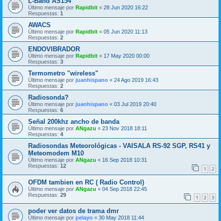
L-Band AS154
Último mensaje por
Rapidbit
«
28 Jun 2020 16:22
Respuestas:
1
AWACS
Último mensaje por
Rapidbit
«
05 Jun 2020 11:13
Respuestas:
2
ENDOVIBRADOR
Último mensaje por
Rapidbit
«
17 May 2020 00:00
Respuestas:
3
Termometro "wireless"
Último mensaje por
juanhispano
«
24 Ago 2019 16:43
Respuestas:
2
Radiosonda?
Último mensaje por
juanhispano
«
03 Jul 2019 20:40
Respuestas:
6
Señal 200khz ancho de banda
Último mensaje por
ANgazu
«
23 Nov 2018 18:11
Respuestas:
4
Radiosondas Meteorológicas - VAISALA RS-92 SGP, RS41 y
Meteomodem M10
Último mensaje por
ANgazu
«
16 Sep 2018 10:31
Respuestas:
12
1
2
OFDM tambien en RC ( Radio Control)
Último mensaje por
ANgazu
«
04 Sep 2018 22:45
Respuestas:
29
1
2
3
poder ver datos de trama dmr
Último mensaje por
pelayo
«
30 May 2018 11:44