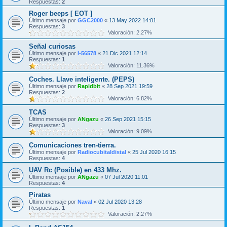
Respuestas:
2
Roger beeps [ EOT ]
Último mensaje por
GGC2000
«
13 May 2022 14:01
Respuestas:
3
Valoración: 2.27%
Señal curiosas
Último mensaje por
I-56578
«
21 Dic 2021 12:14
Respuestas:
1
Valoración: 11.36%
Coches. Llave inteligente. (PEPS)
Último mensaje por
Rapidbit
«
28 Sep 2021 19:59
Respuestas:
2
Valoración: 6.82%
TCAS
Último mensaje por
ANgazu
«
26 Sep 2021 15:15
Respuestas:
3
Valoración: 9.09%
Comunicaciones tren-tierra.
Último mensaje por
Radiocubitaldistal
«
25 Jul 2020 16:15
Respuestas:
4
UAV Rc (Posible) en 433 Mhz.
Último mensaje por
ANgazu
«
07 Jul 2020 11:01
Respuestas:
4
Piratas
Último mensaje por
Naval
«
02 Jul 2020 13:28
Respuestas:
1
Valoración: 2.27%