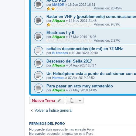
APCO P25
por
MASDR
»
16 Jun 2022 16:31
Valoración: 20.45%
Radar en VHF y (posiblemente) comunicaciones
por
ANgazu
»
14 Nov 2021 21:48
Valoración: 9.09%
Electricas I y II
por
ANgazu
»
17 Mar 2019 18:05
Valoración: 2.27%
señales desconocidas (de mí) en 72 MHz
por
El frances
»
10 Jul 2020 20:40
Descenso del Sella 2017
por
ANgazu
»
04 Ago 2017 18:37
Un Helicóptero está a punto de colisionar con 
por
Hermes
»
07 Abr 2019 22:52
Para pasar un rato muy entretenido
por
ANgazu
»
27 May 2018 14:05
Nuevo Tema
Volver a Índice general
PERMISOS DEL FORO
No puede
abrir nuevos temas en este Foro
No puede
responder a temas en este Foro