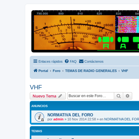
Radio Frecuencias
Foro de Radio Frecuencias
Enlaces rápidos
FAQ
Contáctenos
Portal
Foro
TEMAS DE RADIO GENERALES
VHF
VHF
Buscar
Bús
Nuevo Tema
ANUNCIOS
NORMATIVA DEL FORO
por
admin
»
10 Nov 2014 22:58
» en
NORMATIVA DEL FO
TEMAS