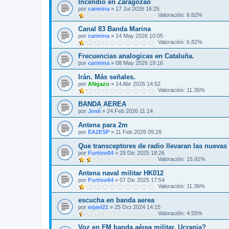
Incendio en Zaragozao
por
carmina
»
17 Jul 2026 16:25
Valoración: 6.82%
Canal 83 Banda Marina
por
carmina
»
14 May 2026 10:05
Valoración: 6.82%
Frecuencias analogicas en Cataluña.
por
carmina
»
08 May 2026 19:16
Irán. Más señales.
por
ANgazu
»
14 Abr 2026 14:52
Valoración: 11.36%
BANDA AEREA
por
José
»
24 Feb 2026 11:14
Antena para 2m
por
EA2ESP
»
11 Feb 2026 09:28
Que transceptores de radio llevaran las nuevas
por
Furtivo64
»
29 Dic 2025 18:26
Valoración: 15.91%
Antena naval militar HK012
por
Furtivo64
»
07 Dic 2025 17:54
Valoración: 11.36%
escucha en banda aerea
por
erjavi21
»
25 Oct 2024 14:15
Valoración: 4.55%
Voz en FM banda aérea militar. Ucrania?