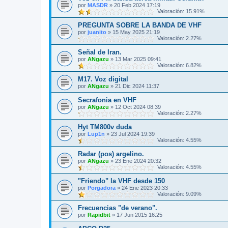
por
MASDR
»
20 Feb 2024 17:19
Valoración: 15.91%
PREGUNTA SOBRE LA BANDA DE VHF
por
juanito
»
15 May 2025 21:19
Valoración: 2.27%
Señal de Iran.
por
ANgazu
»
13 Mar 2025 09:41
Valoración: 6.82%
M17. Voz digital
por
ANgazu
»
21 Dic 2024 11:37
Secrafonia en VHF
por
ANgazu
»
12 Oct 2024 08:39
Valoración: 2.27%
Hyt TM800v duda
por
Lup1n
»
23 Jul 2024 19:39
Valoración: 4.55%
Radar (pos) argelino.
por
ANgazu
»
23 Ene 2024 20:32
Valoración: 4.55%
"Friendo" la VHF desde 150
por
Porgadora
»
24 Ene 2023 20:33
Valoración: 9.09%
Frecuencias "de verano".
por
Rapidbit
»
17 Jun 2015 16:25