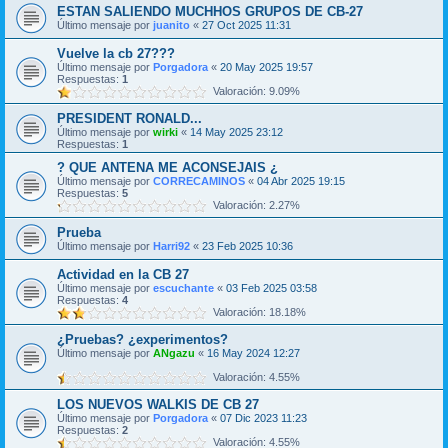
ESTAN SALIENDO MUCHHOS GRUPOS DE CB-27
Último mensaje por
juanito
«
27 Oct 2025 11:31
Vuelve la cb 27???
Último mensaje por
Porgadora
«
20 May 2025 19:57
Respuestas:
1
Valoración: 9.09%
PRESIDENT RONALD...
Último mensaje por
wirki
«
14 May 2025 23:12
Respuestas:
1
? QUE ANTENA ME ACONSEJAIS ¿
Último mensaje por
CORRECAMINOS
«
04 Abr 2025 19:15
Respuestas:
5
Valoración: 2.27%
Prueba
Último mensaje por
Harri92
«
23 Feb 2025 10:36
Actividad en la CB 27
Último mensaje por
escuchante
«
03 Feb 2025 03:58
Respuestas:
4
Valoración: 18.18%
¿Pruebas? ¿experimentos?
Último mensaje por
ANgazu
«
16 May 2024 12:27
Valoración: 4.55%
LOS NUEVOS WALKIS DE CB 27
Último mensaje por
Porgadora
«
07 Dic 2023 11:23
Respuestas:
2
Valoración: 4.55%