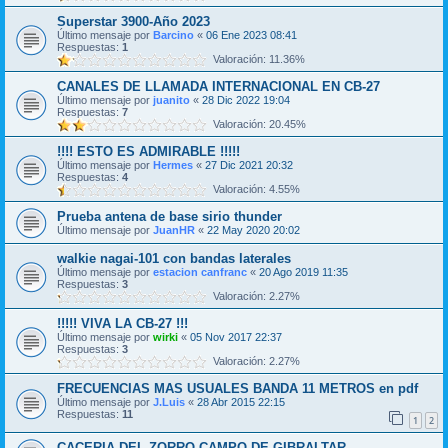
Superstar 3900-Año 2023
Último mensaje por
Barcino
«
06 Ene 2023 08:41
Respuestas:
1
Valoración: 11.36%
CANALES DE LLAMADA INTERNACIONAL EN CB-27
Último mensaje por
juanito
«
28 Dic 2022 19:04
Respuestas:
7
Valoración: 20.45%
!!!! ESTO ES ADMIRABLE !!!!!
Último mensaje por
Hermes
«
27 Dic 2021 20:32
Respuestas:
4
Valoración: 4.55%
Prueba antena de base sirio thunder
Último mensaje por
JuanHR
«
22 May 2020 20:02
walkie nagai-101 con bandas laterales
Último mensaje por
estacion canfranc
«
20 Ago 2019 11:35
Respuestas:
3
Valoración: 2.27%
!!!!! VIVA LA CB-27 !!!
Último mensaje por
wirki
«
05 Nov 2017 22:37
Respuestas:
3
Valoración: 2.27%
FRECUENCIAS MAS USUALES BANDA 11 METROS en pdf
Último mensaje por
J.Luis
«
28 Abr 2015 22:15
Respuestas:
11
1
2
CACERIA DEL ZORRO CAMPO DE GIBRALTAR