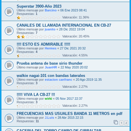
Superstar 3900-Año 2023
Último mensaje por
Barcino
«
06 Ene 2023 08:41
Respuestas:
1
Valoración: 11.36%
CANALES DE LLAMADA INTERNACIONAL EN CB-27
Último mensaje por
juanito
«
28 Dic 2022 19:04
Respuestas:
7
Valoración: 20.45%
!!!! ESTO ES ADMIRABLE !!!!!
Último mensaje por
Hermes
«
27 Dic 2021 20:32
Respuestas:
4
Valoración: 4.55%
Prueba antena de base sirio thunder
Último mensaje por
JuanHR
«
22 May 2020 20:02
walkie nagai-101 con bandas laterales
Último mensaje por
estacion canfranc
«
20 Ago 2019 11:35
Respuestas:
3
Valoración: 2.27%
!!!!! VIVA LA CB-27 !!!
Último mensaje por
wirki
«
05 Nov 2017 22:37
Respuestas:
3
Valoración: 2.27%
FRECUENCIAS MAS USUALES BANDA 11 METROS en pdf
Último mensaje por
J.Luis
«
28 Abr 2015 22:15
Respuestas:
11
1
2
CACERIA DEL ZORRO CAMPO DE GIBRALTAR