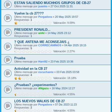
ESTAN SALIENDO MUCHHOS GRUPOS DE CB-27
Último mensaje por
juanito
«
27 Oct 2025 11:31
Vuelve la cb 27???
Último mensaje por
Porgadora
«
20 May 2025 19:57
Respuestas:
1
Valoración: 9.09%
PRESIDENT RONALD...
Último mensaje por
wirki
«
14 May 2025 23:12
Respuestas:
1
? QUE ANTENA ME ACONSEJAIS ¿
Último mensaje por
CORRECAMINOS
«
04 Abr 2025 19:15
Respuestas:
5
Valoración: 2.27%
Prueba
Último mensaje por
Harri92
«
23 Feb 2025 10:36
Actividad en la CB 27
Último mensaje por
escuchante
«
03 Feb 2025 03:58
Respuestas:
4
Valoración: 18.18%
¿Pruebas? ¿experimentos?
Último mensaje por
ANgazu
«
16 May 2024 12:27
Valoración: 4.55%
LOS NUEVOS WALKIS DE CB 27
Último mensaje por
Porgadora
«
07 Dic 2023 11:23
Respuestas:
2
Valoración: 4.55%