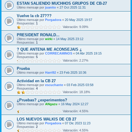
ESTAN SALIENDO MUCHHOS GRUPOS DE CB-27
Último mensaje por
juanito
«
27 Oct 2025 11:31
Vuelve la cb 27???
Último mensaje por
Porgadora
«
20 May 2025 19:57
Respuestas:
1
Valoración: 9.09%
PRESIDENT RONALD...
Último mensaje por
wirki
«
14 May 2025 23:12
Respuestas:
1
? QUE ANTENA ME ACONSEJAIS ¿
Último mensaje por
CORRECAMINOS
«
04 Abr 2025 19:15
Respuestas:
5
Valoración: 2.27%
Prueba
Último mensaje por
Harri92
«
23 Feb 2025 10:36
Actividad en la CB 27
Último mensaje por
escuchante
«
03 Feb 2025 03:58
Respuestas:
4
Valoración: 18.18%
¿Pruebas? ¿experimentos?
Último mensaje por
ANgazu
«
16 May 2024 12:27
Valoración: 4.55%
LOS NUEVOS WALKIS DE CB 27
Último mensaje por
Porgadora
«
07 Dic 2023 11:23
Respuestas:
2
Valoración: 4.55%