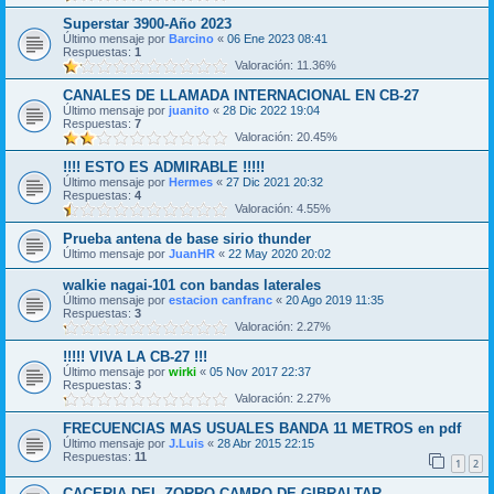
Superstar 3900-Año 2023
Último mensaje por
Barcino
«
06 Ene 2023 08:41
Respuestas:
1
Valoración: 11.36%
CANALES DE LLAMADA INTERNACIONAL EN CB-27
Último mensaje por
juanito
«
28 Dic 2022 19:04
Respuestas:
7
Valoración: 20.45%
!!!! ESTO ES ADMIRABLE !!!!!
Último mensaje por
Hermes
«
27 Dic 2021 20:32
Respuestas:
4
Valoración: 4.55%
Prueba antena de base sirio thunder
Último mensaje por
JuanHR
«
22 May 2020 20:02
walkie nagai-101 con bandas laterales
Último mensaje por
estacion canfranc
«
20 Ago 2019 11:35
Respuestas:
3
Valoración: 2.27%
!!!!! VIVA LA CB-27 !!!
Último mensaje por
wirki
«
05 Nov 2017 22:37
Respuestas:
3
Valoración: 2.27%
FRECUENCIAS MAS USUALES BANDA 11 METROS en pdf
Último mensaje por
J.Luis
«
28 Abr 2015 22:15
Respuestas:
11
1
2
CACERIA DEL ZORRO CAMPO DE GIBRALTAR