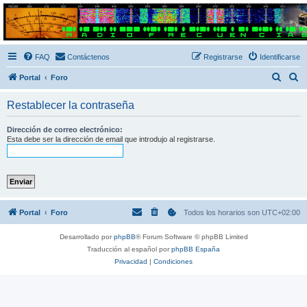
Radio Frecuencias
Foro de Radio Frecuencias
FAQ
Contáctenos
Registrarse
Identificarse
B
B
Portal
Foro
u
u
Restablecer la contraseña
s
s
c
c
Dirección de correo electrónico:
Esta debe ser la dirección de email que introdujo al registrarse.
a
a
r
r
Portal
Foro
Todos los horarios son
UTC+02:00
Desarrollado por
phpBB
® Forum Software © phpBB Limited
Traducción al español por
phpBB España
Privacidad
|
Condiciones