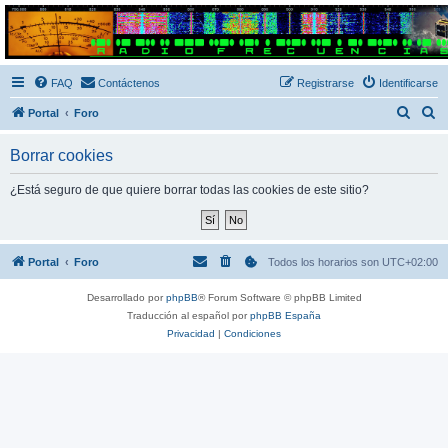
Radio Frecuencias
Foro de Radio Frecuencias
FAQ
Contáctenos
Registrarse
Identificarse
B
B
Portal
Foro
u
u
Borrar cookies
s
s
c
c
¿Está seguro de que quiere borrar todas las cookies de este sitio?
a
a
r
r
Portal
Foro
Todos los horarios son
UTC+02:00
Desarrollado por
phpBB
® Forum Software © phpBB Limited
Traducción al español por
phpBB España
Privacidad
|
Condiciones