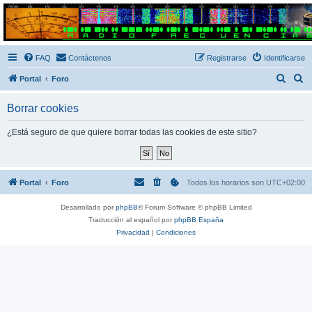
Radio Frecuencias
Foro de Radio Frecuencias
FAQ
Contáctenos
Registrarse
Identificarse
B
B
Portal
Foro
u
u
Borrar cookies
s
s
c
c
¿Está seguro de que quiere borrar todas las cookies de este sitio?
a
a
r
r
Portal
Foro
Todos los horarios son
UTC+02:00
Desarrollado por
phpBB
® Forum Software © phpBB Limited
Traducción al español por
phpBB España
Privacidad
|
Condiciones