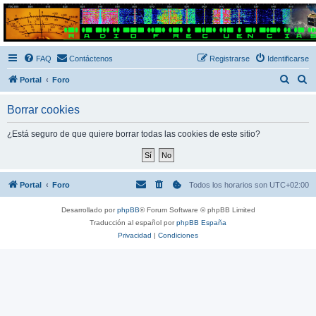
Radio Frecuencias
Foro de Radio Frecuencias
FAQ
Contáctenos
Registrarse
Identificarse
B
B
Portal
Foro
u
u
Borrar cookies
s
s
c
c
¿Está seguro de que quiere borrar todas las cookies de este sitio?
a
a
r
r
Portal
Foro
Todos los horarios son
UTC+02:00
Desarrollado por
phpBB
® Forum Software © phpBB Limited
Traducción al español por
phpBB España
Privacidad
|
Condiciones