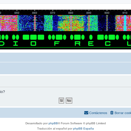
tio?
Contáctenos
Borrar coo
Desarrollado por
phpBB
® Forum Software © phpBB Limited
Traducción al español por
phpBB España