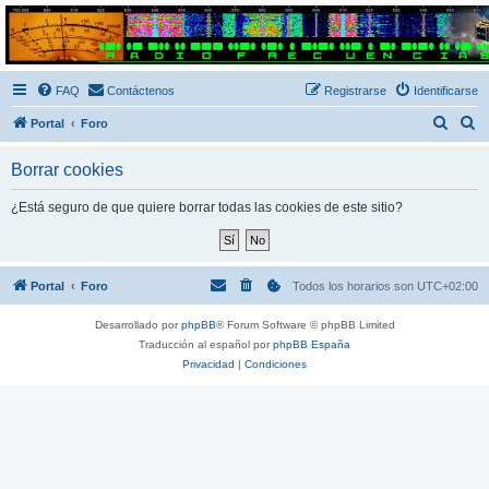
Radio Frecuencias
Foro de Radio Frecuencias
FAQ
Contáctenos
Registrarse
Identificarse
B
B
Portal
Foro
u
u
Borrar cookies
s
s
c
c
¿Está seguro de que quiere borrar todas las cookies de este sitio?
a
a
r
r
Portal
Foro
Todos los horarios son
UTC+02:00
Desarrollado por
phpBB
® Forum Software © phpBB Limited
Traducción al español por
phpBB España
Privacidad
|
Condiciones