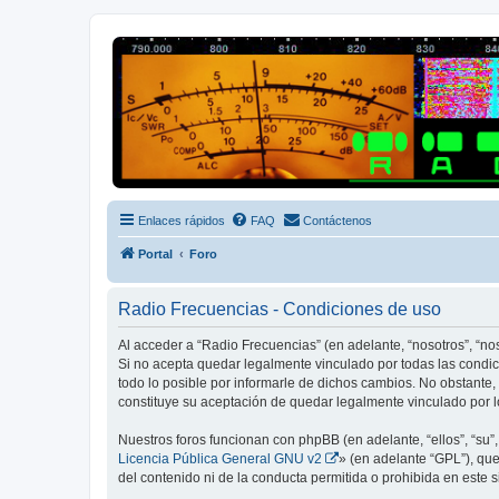
Radio Frecuencias
Foro de Radio Frecuencias
Enlaces rápidos
FAQ
Contáctenos
Portal
Foro
Radio Frecuencias - Condiciones de uso
Al acceder a “Radio Frecuencias” (en adelante, “nosotros”, “no
Si no acepta quedar legalmente vinculado por todas las condi
todo lo posible por informarle de dichos cambios. No obstante
constituye su aceptación de quedar legalmente vinculado por l
Nuestros foros funcionan con phpBB (en adelante, “ellos”, “su
Licencia Pública General GNU v2
» (en adelante “GPL”), q
del contenido ni de la conducta permitida o prohibida en este 