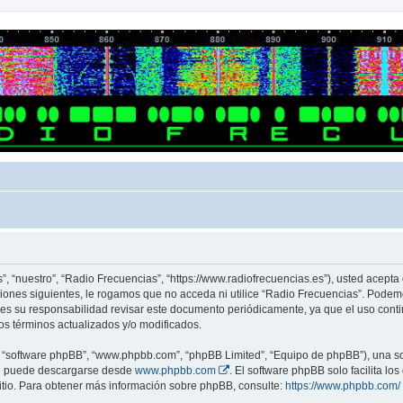
s”, “nuestro”, “Radio Frecuencias”, “https://www.radiofrecuencias.es”), usted acept
ciones siguientes, le rogamos que no acceda ni utilice “Radio Frecuencias”. Pode
, es su responsabilidad revisar este documento periódicamente, ya que el uso cont
os términos actualizados y/o modificados.
”, “software phpBB”, “www.phpbb.com”, “phpBB Limited”, “Equipo de phpBB”), una so
ue puede descargarse desde
www.phpbb.com
. El software phpBB solo facilita l
sitio. Para obtener más información sobre phpBB, consulte:
https://www.phpbb.com/