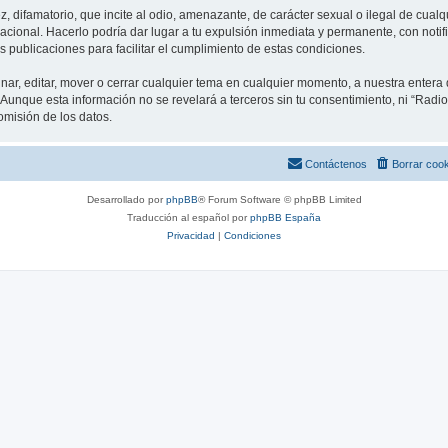
difamatorio, que incite al odio, amenazante, de carácter sexual o ilegal de cualqu
acional. Hacerlo podría dar lugar a tu expulsión inmediata y permanente, con notific
s publicaciones para facilitar el cumplimiento de estas condiciones.
nar, editar, mover o cerrar cualquier tema en cualquier momento, a nuestra entera
unque esta información no se revelará a terceros sin tu consentimiento, ni “Rad
omisión de los datos.
Contáctenos
Borrar coo
Desarrollado por
phpBB
® Forum Software © phpBB Limited
Traducción al español por
phpBB España
Privacidad
|
Condiciones