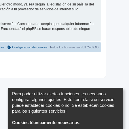
ier otro modo, ya sea según la legislación de su país, la del
ación a tu proveedor de servicios de Internet si lo
 discreción. Como usuario, acepta que cualquier información
io Frecuencias” ni phpBB se harán responsables de ningún
kies
Configuración de cookies
Todos los horarios son
UTC+02:00
Para poder utilizar ciertas funciones, es necesario
configurar algunos ajustes. Esto controla si un servicio
puede establecer cookies o no. Se establecen cookies
para los siguientes servicios:
Cookies técnicamente necesarias
.