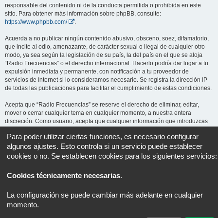
responsable del contenido ni de la conducta permitida o prohibida en este
sitio. Para obtener más información sobre phpBB, consulte:
https://www.phpbb.com/
.
Acuerda a no publicar ningún contenido abusivo, obsceno, soez, difamatorio,
que incite al odio, amenazante, de carácter sexual o ilegal de cualquier otro
modo, ya sea según la legislación de su país, la del país en el que se aloja
“Radio Frecuencias” o el derecho internacional. Hacerlo podría dar lugar a tu
expulsión inmediata y permanente, con notificación a tu proveedor de
servicios de Internet si lo consideramos necesario. Se registra la dirección IP
de todas las publicaciones para facilitar el cumplimiento de estas condiciones.
Acepta que “Radio Frecuencias” se reserve el derecho de eliminar, editar,
mover o cerrar cualquier tema en cualquier momento, a nuestra entera
discreción. Como usuario, acepta que cualquier información que introduzcas
pueda ser almacenada en una base de datos. Aunque esta información no se
Para poder utilizar ciertas funciones, es necesario configurar
revelará a terceros sin tu consentimiento, ni “Radio Frecuencias” ni phpBB se
algunos ajustes. Esto controla si un servicio puede establecer
harán responsables de ningún intento de piratería informática que pueda dar
lugar a la compromisión de los datos.
cookies o no. Se establecen cookies para los siguientes servicios:
Cookies técnicamente necesarias
.
Portal
Foro
Todos los horarios son
UTC+02:00
La configuración se puede cambiar más adelante en cualquier
Desarrollado por
phpBB
® Forum Software © phpBB Limited
momento.
Traducción al español por
phpBB España
Privacidad
|
Condiciones