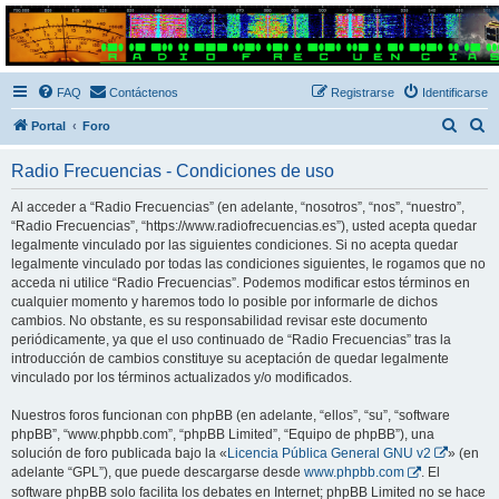
Radio Frecuencias
Foro de Radio Frecuencias
FAQ
Contáctenos
Registrarse
Identificarse
B
B
Portal
Foro
u
u
Radio Frecuencias - Condiciones de uso
s
s
c
c
Al acceder a “Radio Frecuencias” (en adelante, “nosotros”, “nos”, “nuestro”,
“Radio Frecuencias”, “https://www.radiofrecuencias.es”), usted acepta quedar
a
a
legalmente vinculado por las siguientes condiciones. Si no acepta quedar
r
r
legalmente vinculado por todas las condiciones siguientes, le rogamos que no
acceda ni utilice “Radio Frecuencias”. Podemos modificar estos términos en
cualquier momento y haremos todo lo posible por informarle de dichos
cambios. No obstante, es su responsabilidad revisar este documento
periódicamente, ya que el uso continuado de “Radio Frecuencias” tras la
introducción de cambios constituye su aceptación de quedar legalmente
vinculado por los términos actualizados y/o modificados.
Nuestros foros funcionan con phpBB (en adelante, “ellos”, “su”, “software
phpBB”, “www.phpbb.com”, “phpBB Limited”, “Equipo de phpBB”), una
solución de foro publicada bajo la «
Licencia Pública General GNU v2
» (en
adelante “GPL”), que puede descargarse desde
www.phpbb.com
. El
software phpBB solo facilita los debates en Internet; phpBB Limited no se hace