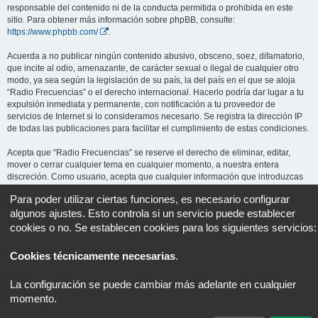
responsable del contenido ni de la conducta permitida o prohibida en este
sitio. Para obtener más información sobre phpBB, consulte:
https://www.phpbb.com/
.
Acuerda a no publicar ningún contenido abusivo, obsceno, soez, difamatorio,
que incite al odio, amenazante, de carácter sexual o ilegal de cualquier otro
modo, ya sea según la legislación de su país, la del país en el que se aloja
“Radio Frecuencias” o el derecho internacional. Hacerlo podría dar lugar a tu
expulsión inmediata y permanente, con notificación a tu proveedor de
servicios de Internet si lo consideramos necesario. Se registra la dirección IP
de todas las publicaciones para facilitar el cumplimiento de estas condiciones.
Acepta que “Radio Frecuencias” se reserve el derecho de eliminar, editar,
mover o cerrar cualquier tema en cualquier momento, a nuestra entera
discreción. Como usuario, acepta que cualquier información que introduzcas
pueda ser almacenada en una base de datos. Aunque esta información no se
Para poder utilizar ciertas funciones, es necesario configurar
revelará a terceros sin tu consentimiento, ni “Radio Frecuencias” ni phpBB se
algunos ajustes. Esto controla si un servicio puede establecer
harán responsables de ningún intento de piratería informática que pueda dar
lugar a la compromisión de los datos.
cookies o no. Se establecen cookies para los siguientes servicios:
Cookies técnicamente necesarias
.
Portal
Foro
Todos los horarios son
UTC+02:00
La configuración se puede cambiar más adelante en cualquier
Desarrollado por
phpBB
® Forum Software © phpBB Limited
momento.
Traducción al español por
phpBB España
Privacidad
|
Condiciones