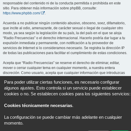
responsable del contenido ni de la conducta permitida o prohibida en este
sitio. Para obtener más información sobre phpBB, consulte:
https://www.phpbb.com/
.
Acuerda a no publicar ningún contenido abusivo, obsceno, soez, difamatorio,
que incite al odio, amenazante, de carácter sexual o ilegal de cualquier otro
modo, ya sea según la legislación de su país, la del país en el que se aloja
“Radio Frecuencias” o el derecho internacional. Hacerlo podría dar lugar a tu
expulsión inmediata y permanente, con notificación a tu proveedor de
servicios de Internet si lo consideramos necesario. Se registra la dirección IP
de todas las publicaciones para facilitar el cumplimiento de estas condiciones.
Acepta que “Radio Frecuencias” se reserve el derecho de eliminar, editar,
mover o cerrar cualquier tema en cualquier momento, a nuestra entera
discreción. Como usuario, acepta que cualquier información que introduzcas
pueda ser almacenada en una base de datos. Aunque esta información no se
Para poder utilizar ciertas funciones, es necesario configurar
revelará a terceros sin tu consentimiento, ni “Radio Frecuencias” ni phpBB se
algunos ajustes. Esto controla si un servicio puede establecer
harán responsables de ningún intento de piratería informática que pueda dar
lugar a la compromisión de los datos.
cookies o no. Se establecen cookies para los siguientes servicios:
Cookies técnicamente necesarias
.
Portal
Foro
Todos los horarios son
UTC+02:00
La configuración se puede cambiar más adelante en cualquier
Desarrollado por
phpBB
® Forum Software © phpBB Limited
momento.
Traducción al español por
phpBB España
Privacidad
|
Condiciones