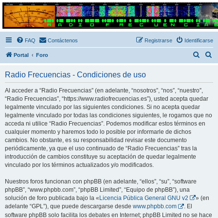
Radio Frecuencias
Foro de Radio Frecuencias
FAQ
Contáctenos
Registrarse
Identificarse
B
B
Portal
Foro
u
u
Radio Frecuencias - Condiciones de uso
s
s
c
c
Al acceder a “Radio Frecuencias” (en adelante, “nosotros”, “nos”, “nuestro”,
“Radio Frecuencias”, “https://www.radiofrecuencias.es”), usted acepta quedar
a
a
legalmente vinculado por las siguientes condiciones. Si no acepta quedar
r
r
legalmente vinculado por todas las condiciones siguientes, le rogamos que no
acceda ni utilice “Radio Frecuencias”. Podemos modificar estos términos en
cualquier momento y haremos todo lo posible por informarle de dichos
cambios. No obstante, es su responsabilidad revisar este documento
periódicamente, ya que el uso continuado de “Radio Frecuencias” tras la
introducción de cambios constituye su aceptación de quedar legalmente
vinculado por los términos actualizados y/o modificados.
Nuestros foros funcionan con phpBB (en adelante, “ellos”, “su”, “software
phpBB”, “www.phpbb.com”, “phpBB Limited”, “Equipo de phpBB”), una
solución de foro publicada bajo la «
Licencia Pública General GNU v2
» (en
adelante “GPL”), que puede descargarse desde
www.phpbb.com
. El
software phpBB solo facilita los debates en Internet; phpBB Limited no se hace