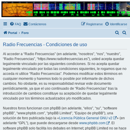
Radio Frecuencias
Foro de Radio Frecuencias
FAQ
Contáctenos
Registrarse
Identificarse
B
B
Portal
Foro
u
u
Radio Frecuencias - Condiciones de uso
s
s
c
c
Al acceder a “Radio Frecuencias” (en adelante, “nosotros”, “nos”, “nuestro”,
“Radio Frecuencias”, “https://www.radiofrecuencias.es”), usted acepta quedar
a
a
legalmente vinculado por las siguientes condiciones. Si no acepta quedar
r
r
legalmente vinculado por todas las condiciones siguientes, le rogamos que no
acceda ni utilice “Radio Frecuencias”. Podemos modificar estos términos en
cualquier momento y haremos todo lo posible por informarle de dichos
cambios. No obstante, es su responsabilidad revisar este documento
periódicamente, ya que el uso continuado de “Radio Frecuencias” tras la
introducción de cambios constituye su aceptación de quedar legalmente
vinculado por los términos actualizados y/o modificados.
Nuestros foros funcionan con phpBB (en adelante, “ellos”, “su”, “software
phpBB”, “www.phpbb.com”, “phpBB Limited”, “Equipo de phpBB”), una
solución de foro publicada bajo la «
Licencia Pública General GNU v2
» (en
adelante “GPL”), que puede descargarse desde
www.phpbb.com
. El
software phpBB solo facilita los debates en Internet; phpBB Limited no se hace