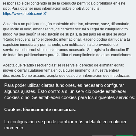
responsable del contenido ni de la conducta permitida o prohibida en este
sitio. Para obtener más información sobre phpBB, consulte:
https://www.phpbb.com/
.
Acuerda a no publicar ningún contenido abusivo, obsceno, soez, difamatorio,
que incite al odio, amenazante, de carácter sexual o ilegal de cualquier otro
modo, ya sea según la legislación de su país, la del país en el que se aloja
“Radio Frecuencias” o el derecho internacional. Hacerlo podría dar lugar a tu
expulsión inmediata y permanente, con notificación a tu proveedor de
servicios de Internet si lo consideramos necesario. Se registra la dirección IP
de todas las publicaciones para facilitar el cumplimiento de estas condiciones.
Acepta que “Radio Frecuencias” se reserve el derecho de eliminar, editar,
mover o cerrar cualquier tema en cualquier momento, a nuestra entera
discreción. Como usuario, acepta que cualquier información que introduzcas
pueda ser almacenada en una base de datos. Aunque esta información no se
Para poder utilizar ciertas funciones, es necesario configurar
revelará a terceros sin tu consentimiento, ni “Radio Frecuencias” ni phpBB se
algunos ajustes. Esto controla si un servicio puede establecer
harán responsables de ningún intento de piratería informática que pueda dar
lugar a la compromisión de los datos.
cookies o no. Se establecen cookies para los siguientes servicios:
Cookies técnicamente necesarias
.
Portal
Foro
Todos los horarios son
UTC+02:00
La configuración se puede cambiar más adelante en cualquier
Desarrollado por
phpBB
® Forum Software © phpBB Limited
momento.
Traducción al español por
phpBB España
Privacidad
|
Condiciones