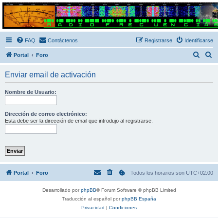
Radio Frecuencias
Foro de Radio Frecuencias
FAQ
Contáctenos
Registrarse
Identificarse
B
B
Portal
Foro
u
u
Enviar email de activación
s
s
c
c
Nombre de Usuario:
a
a
r
r
Dirección de correo electrónico:
Esta debe ser la dirección de email que introdujo al registrarse.
Portal
Foro
Todos los horarios son
UTC+02:00
Desarrollado por
phpBB
® Forum Software © phpBB Limited
Traducción al español por
phpBB España
Privacidad
|
Condiciones