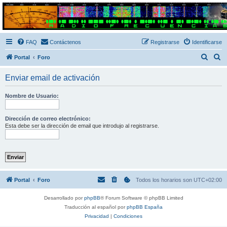
Radio Frecuencias
Foro de Radio Frecuencias
FAQ
Contáctenos
Registrarse
Identificarse
B
B
Portal
Foro
u
u
Enviar email de activación
s
s
c
c
Nombre de Usuario:
a
a
r
r
Dirección de correo electrónico:
Esta debe ser la dirección de email que introdujo al registrarse.
Portal
Foro
Todos los horarios son
UTC+02:00
Desarrollado por
phpBB
® Forum Software © phpBB Limited
Traducción al español por
phpBB España
Privacidad
|
Condiciones