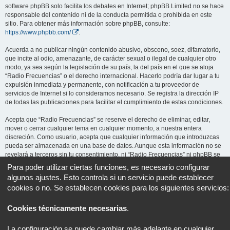
software phpBB solo facilita los debates en Internet; phpBB Limited no se hace
responsable del contenido ni de la conducta permitida o prohibida en este
sitio. Para obtener más información sobre phpBB, consulte:
https://www.phpbb.com/
.
Acuerda a no publicar ningún contenido abusivo, obsceno, soez, difamatorio,
que incite al odio, amenazante, de carácter sexual o ilegal de cualquier otro
modo, ya sea según la legislación de su país, la del país en el que se aloja
“Radio Frecuencias” o el derecho internacional. Hacerlo podría dar lugar a tu
expulsión inmediata y permanente, con notificación a tu proveedor de
servicios de Internet si lo consideramos necesario. Se registra la dirección IP
de todas las publicaciones para facilitar el cumplimiento de estas condiciones.
Acepta que “Radio Frecuencias” se reserve el derecho de eliminar, editar,
mover o cerrar cualquier tema en cualquier momento, a nuestra entera
discreción. Como usuario, acepta que cualquier información que introduzcas
pueda ser almacenada en una base de datos. Aunque esta información no se
revelará a terceros sin tu consentimiento, ni “Radio Frecuencias” ni phpBB se
harán responsables de ningún intento de piratería informática que pueda dar
Para poder utilizar ciertas funciones, es necesario configurar
lugar a la compromisión de los datos.
algunos ajustes. Esto controla si un servicio puede establecer
cookies o no. Se establecen cookies para los siguientes servicios:
Cookies técnicamente necesarias
.
Portal
Foro
Todos los horarios son
UTC+02:00
La configuración se puede cambiar más adelante en cualquier