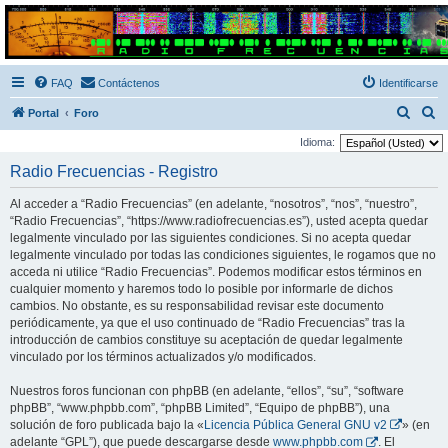
Radio Frecuencias
Foro de Radio Frecuencias
FAQ
Contáctenos
Identificarse
B
B
Portal
Foro
u
u
Idioma:
s
s
Radio Frecuencias - Registro
c
c
Al acceder a “Radio Frecuencias” (en adelante, “nosotros”, “nos”, “nuestro”,
a
a
“Radio Frecuencias”, “https://www.radiofrecuencias.es”), usted acepta quedar
r
r
legalmente vinculado por las siguientes condiciones. Si no acepta quedar
legalmente vinculado por todas las condiciones siguientes, le rogamos que no
acceda ni utilice “Radio Frecuencias”. Podemos modificar estos términos en
cualquier momento y haremos todo lo posible por informarle de dichos
cambios. No obstante, es su responsabilidad revisar este documento
periódicamente, ya que el uso continuado de “Radio Frecuencias” tras la
introducción de cambios constituye su aceptación de quedar legalmente
vinculado por los términos actualizados y/o modificados.
Nuestros foros funcionan con phpBB (en adelante, “ellos”, “su”, “software
phpBB”, “www.phpbb.com”, “phpBB Limited”, “Equipo de phpBB”), una
solución de foro publicada bajo la «
Licencia Pública General GNU v2
» (en
adelante “GPL”), que puede descargarse desde
www.phpbb.com
. El