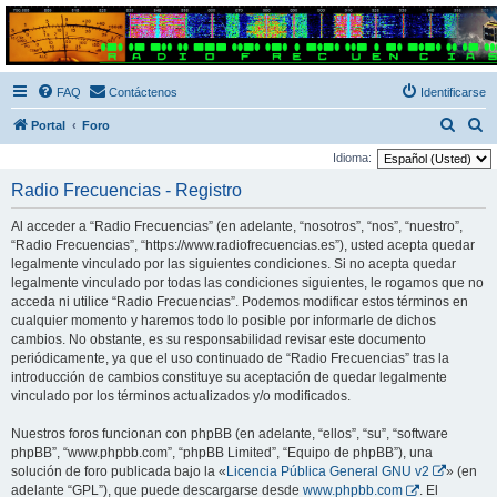
Radio Frecuencias
Foro de Radio Frecuencias
FAQ
Contáctenos
Identificarse
B
B
Portal
Foro
u
u
Idioma:
s
s
Radio Frecuencias - Registro
c
c
Al acceder a “Radio Frecuencias” (en adelante, “nosotros”, “nos”, “nuestro”,
a
a
“Radio Frecuencias”, “https://www.radiofrecuencias.es”), usted acepta quedar
r
r
legalmente vinculado por las siguientes condiciones. Si no acepta quedar
legalmente vinculado por todas las condiciones siguientes, le rogamos que no
acceda ni utilice “Radio Frecuencias”. Podemos modificar estos términos en
cualquier momento y haremos todo lo posible por informarle de dichos
cambios. No obstante, es su responsabilidad revisar este documento
periódicamente, ya que el uso continuado de “Radio Frecuencias” tras la
introducción de cambios constituye su aceptación de quedar legalmente
vinculado por los términos actualizados y/o modificados.
Nuestros foros funcionan con phpBB (en adelante, “ellos”, “su”, “software
phpBB”, “www.phpbb.com”, “phpBB Limited”, “Equipo de phpBB”), una
solución de foro publicada bajo la «
Licencia Pública General GNU v2
» (en
adelante “GPL”), que puede descargarse desde
www.phpbb.com
. El