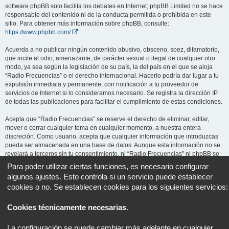
software phpBB solo facilita los debates en Internet; phpBB Limited no se hace
responsable del contenido ni de la conducta permitida o prohibida en este
sitio. Para obtener más información sobre phpBB, consulte:
https://www.phpbb.com/
.
Acuerda a no publicar ningún contenido abusivo, obsceno, soez, difamatorio,
que incite al odio, amenazante, de carácter sexual o ilegal de cualquier otro
modo, ya sea según la legislación de su país, la del país en el que se aloja
“Radio Frecuencias” o el derecho internacional. Hacerlo podría dar lugar a tu
expulsión inmediata y permanente, con notificación a tu proveedor de
servicios de Internet si lo consideramos necesario. Se registra la dirección IP
de todas las publicaciones para facilitar el cumplimiento de estas condiciones.
Acepta que “Radio Frecuencias” se reserve el derecho de eliminar, editar,
mover o cerrar cualquier tema en cualquier momento, a nuestra entera
discreción. Como usuario, acepta que cualquier información que introduzcas
pueda ser almacenada en una base de datos. Aunque esta información no se
revelará a terceros sin tu consentimiento, ni “Radio Frecuencias” ni phpBB se
harán responsables de ningún intento de piratería informática que pueda dar
Para poder utilizar ciertas funciones, es necesario configurar
lugar a la compromisión de los datos.
algunos ajustes. Esto controla si un servicio puede establecer
cookies o no. Se establecen cookies para los siguientes servicios:
Cookies técnicamente necesarias
.
Portal
Foro
Todos los horarios son
UTC+02:00
La configuración se puede cambiar más adelante en cualquier