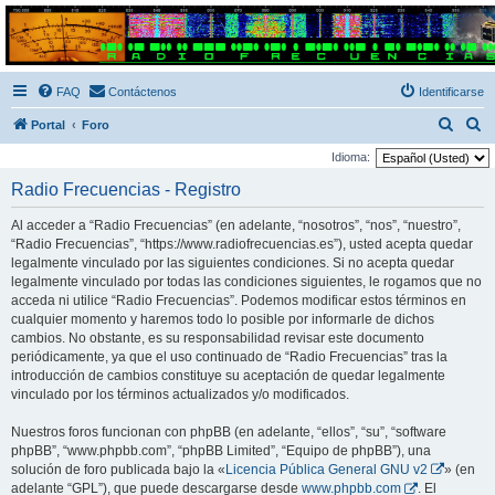
Radio Frecuencias
Foro de Radio Frecuencias
FAQ
Contáctenos
Identificarse
B
B
Portal
Foro
u
u
Idioma:
s
s
Radio Frecuencias - Registro
c
c
Al acceder a “Radio Frecuencias” (en adelante, “nosotros”, “nos”, “nuestro”,
a
a
“Radio Frecuencias”, “https://www.radiofrecuencias.es”), usted acepta quedar
r
r
legalmente vinculado por las siguientes condiciones. Si no acepta quedar
legalmente vinculado por todas las condiciones siguientes, le rogamos que no
acceda ni utilice “Radio Frecuencias”. Podemos modificar estos términos en
cualquier momento y haremos todo lo posible por informarle de dichos
cambios. No obstante, es su responsabilidad revisar este documento
periódicamente, ya que el uso continuado de “Radio Frecuencias” tras la
introducción de cambios constituye su aceptación de quedar legalmente
vinculado por los términos actualizados y/o modificados.
Nuestros foros funcionan con phpBB (en adelante, “ellos”, “su”, “software
phpBB”, “www.phpbb.com”, “phpBB Limited”, “Equipo de phpBB”), una
solución de foro publicada bajo la «
Licencia Pública General GNU v2
» (en
adelante “GPL”), que puede descargarse desde
www.phpbb.com
. El