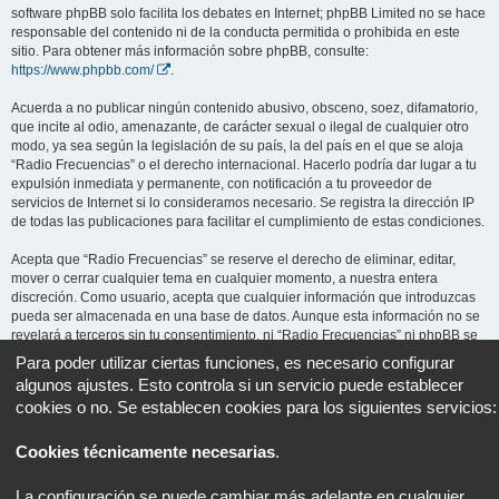
software phpBB solo facilita los debates en Internet; phpBB Limited no se hace
responsable del contenido ni de la conducta permitida o prohibida en este
sitio. Para obtener más información sobre phpBB, consulte:
https://www.phpbb.com/
.
Acuerda a no publicar ningún contenido abusivo, obsceno, soez, difamatorio,
que incite al odio, amenazante, de carácter sexual o ilegal de cualquier otro
modo, ya sea según la legislación de su país, la del país en el que se aloja
“Radio Frecuencias” o el derecho internacional. Hacerlo podría dar lugar a tu
expulsión inmediata y permanente, con notificación a tu proveedor de
servicios de Internet si lo consideramos necesario. Se registra la dirección IP
de todas las publicaciones para facilitar el cumplimiento de estas condiciones.
Acepta que “Radio Frecuencias” se reserve el derecho de eliminar, editar,
mover o cerrar cualquier tema en cualquier momento, a nuestra entera
discreción. Como usuario, acepta que cualquier información que introduzcas
pueda ser almacenada en una base de datos. Aunque esta información no se
revelará a terceros sin tu consentimiento, ni “Radio Frecuencias” ni phpBB se
harán responsables de ningún intento de piratería informática que pueda dar
Para poder utilizar ciertas funciones, es necesario configurar
lugar a la compromisión de los datos.
algunos ajustes. Esto controla si un servicio puede establecer
cookies o no. Se establecen cookies para los siguientes servicios:
Cookies técnicamente necesarias
.
Portal
Foro
Todos los horarios son
UTC+02:00
La configuración se puede cambiar más adelante en cualquier