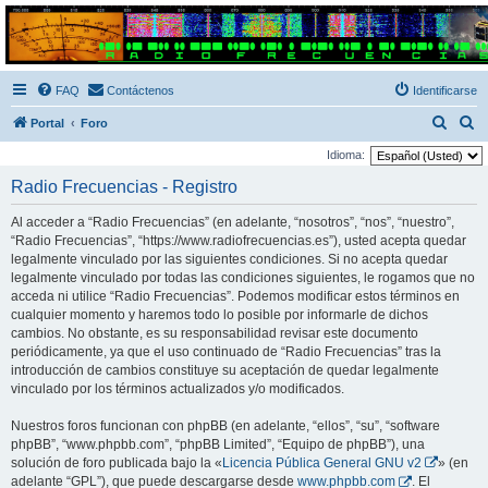
Radio Frecuencias
Foro de Radio Frecuencias
FAQ
Contáctenos
Identificarse
B
B
Portal
Foro
u
u
Idioma:
s
s
Radio Frecuencias - Registro
c
c
Al acceder a “Radio Frecuencias” (en adelante, “nosotros”, “nos”, “nuestro”,
a
a
“Radio Frecuencias”, “https://www.radiofrecuencias.es”), usted acepta quedar
r
r
legalmente vinculado por las siguientes condiciones. Si no acepta quedar
legalmente vinculado por todas las condiciones siguientes, le rogamos que no
acceda ni utilice “Radio Frecuencias”. Podemos modificar estos términos en
cualquier momento y haremos todo lo posible por informarle de dichos
cambios. No obstante, es su responsabilidad revisar este documento
periódicamente, ya que el uso continuado de “Radio Frecuencias” tras la
introducción de cambios constituye su aceptación de quedar legalmente
vinculado por los términos actualizados y/o modificados.
Nuestros foros funcionan con phpBB (en adelante, “ellos”, “su”, “software
phpBB”, “www.phpbb.com”, “phpBB Limited”, “Equipo de phpBB”), una
solución de foro publicada bajo la «
Licencia Pública General GNU v2
» (en
adelante “GPL”), que puede descargarse desde
www.phpbb.com
. El