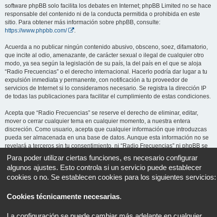
software phpBB solo facilita los debates en Internet; phpBB Limited no se hace
responsable del contenido ni de la conducta permitida o prohibida en este
sitio. Para obtener más información sobre phpBB, consulte:
https://www.phpbb.com/
.
Acuerda a no publicar ningún contenido abusivo, obsceno, soez, difamatorio,
que incite al odio, amenazante, de carácter sexual o ilegal de cualquier otro
modo, ya sea según la legislación de su país, la del país en el que se aloja
“Radio Frecuencias” o el derecho internacional. Hacerlo podría dar lugar a tu
expulsión inmediata y permanente, con notificación a tu proveedor de
servicios de Internet si lo consideramos necesario. Se registra la dirección IP
de todas las publicaciones para facilitar el cumplimiento de estas condiciones.
Acepta que “Radio Frecuencias” se reserve el derecho de eliminar, editar,
mover o cerrar cualquier tema en cualquier momento, a nuestra entera
discreción. Como usuario, acepta que cualquier información que introduzcas
pueda ser almacenada en una base de datos. Aunque esta información no se
revelará a terceros sin tu consentimiento, ni “Radio Frecuencias” ni phpBB se
harán responsables de ningún intento de piratería informática que pueda dar
Para poder utilizar ciertas funciones, es necesario configurar
lugar a la compromisión de los datos.
algunos ajustes. Esto controla si un servicio puede establecer
cookies o no. Se establecen cookies para los siguientes servicios:
Cookies técnicamente necesarias
.
Portal
Foro
Todos los horarios son
UTC+02:00
La configuración se puede cambiar más adelante en cualquier