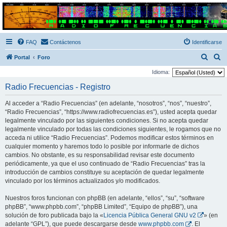
Radio Frecuencias
Foro de Radio Frecuencias
FAQ
Contáctenos
Identificarse
B
B
Portal
Foro
u
u
Idioma:
s
s
Radio Frecuencias - Registro
c
c
Al acceder a “Radio Frecuencias” (en adelante, “nosotros”, “nos”, “nuestro”,
a
a
“Radio Frecuencias”, “https://www.radiofrecuencias.es”), usted acepta quedar
r
r
legalmente vinculado por las siguientes condiciones. Si no acepta quedar
legalmente vinculado por todas las condiciones siguientes, le rogamos que no
acceda ni utilice “Radio Frecuencias”. Podemos modificar estos términos en
cualquier momento y haremos todo lo posible por informarle de dichos
cambios. No obstante, es su responsabilidad revisar este documento
periódicamente, ya que el uso continuado de “Radio Frecuencias” tras la
introducción de cambios constituye su aceptación de quedar legalmente
vinculado por los términos actualizados y/o modificados.
Nuestros foros funcionan con phpBB (en adelante, “ellos”, “su”, “software
phpBB”, “www.phpbb.com”, “phpBB Limited”, “Equipo de phpBB”), una
solución de foro publicada bajo la «
Licencia Pública General GNU v2
» (en
adelante “GPL”), que puede descargarse desde
www.phpbb.com
. El