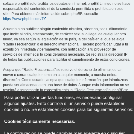
software phpBB solo facilita los debates en Internet; phpBB Limited no se hace
responsable del contenido ni de la conducta permitida o prohibida en este
sitio. Para obtener más información sobre phpBB, consulte:
https://www.phpbb.com/
.
Acuerda a no publicar ningún contenido abusivo, obsceno, soez, difamatorio,
que incite al odio, amenazante, de carácter sexual o ilegal de cualquier otro
modo, ya sea según la legislación de su país, la del país en el que se aloja
“Radio Frecuencias” o el derecho internacional. Hacerlo podría dar lugar a tu
expulsión inmediata y permanente, con notificación a tu proveedor de
servicios de Internet si lo consideramos necesario. Se registra la dirección IP
de todas las publicaciones para facilitar el cumplimiento de estas condiciones.
Acepta que “Radio Frecuencias” se reserve el derecho de eliminar, editar,
mover o cerrar cualquier tema en cualquier momento, a nuestra entera
discreción. Como usuario, acepta que cualquier información que introduzcas
pueda ser almacenada en una base de datos. Aunque esta información no se
revelará a terceros sin tu consentimiento, ni “Radio Frecuencias” ni phpBB se
harán responsables de ningún intento de piratería informática que pueda dar
Para poder utilizar ciertas funciones, es necesario configurar
lugar a la compromisión de los datos.
algunos ajustes. Esto controla si un servicio puede establecer
cookies o no. Se establecen cookies para los siguientes servicios:
Cookies técnicamente necesarias
.
Portal
Foro
Todos los horarios son
UTC+02:00
La configuración se puede cambiar más adelante en cualquier