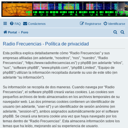
Radio Frecuencias
Foro de Radio Frecuencias
FAQ
Contáctenos
Registrarse
Identificarse
B
B
Portal
Foro
u
u
Radio Frecuencias - Política de privacidad
s
s
c
c
Esta política explica detalladamente cómo “Radio Frecuencias” y sus
empresas afiliadas (en adelante, “nosotros”, “nos”, “nuestro”, “Radio
a
a
Frecuencias”, “https://www.radiofrecuencias.es”) y phpBB (en adelante “ellos”,
r
r
“sus”, “software phpBB”, “www.phpbb.com”, “phpBB Limited”, “Equipo de
phpBB”) utilizan la información recopilada durante su uso de este sitio (en
adelante “su información”).
Su información se recopila de dos maneras. Cuando navega por “Radio
Frecuencias”, el software phpBB creará varias cookies. Las cookies son
pequeños archivos de texto almacenados en los archivos temporales de su
navegador web. Las dos primeras cookies contienen un identificador de
usuario (en adelante, “user-id”) y un identificador de sesión anónimo (en
adelante, “session-id”), ambos asignados automáticamente por el software
phpBB. Se creará una tercera cookie una vez que haya navegado por los
temas dentro de “Radio Frecuencias”. Esta almacena información sobre los
temas que ha leído, mejorando así su experiencia de usuario.