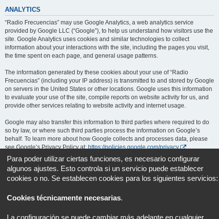
ANALYTICS
“Radio Frecuencias” may use Google Analytics, a web analytics service
provided by Google LLC (“Google”), to help us understand how visitors use the
site. Google Analytics uses cookies and similar technologies to collect
information about your interactions with the site, including the pages you visit,
the time spent on each page, and general usage patterns.
The information generated by these cookies about your use of “Radio
Frecuencias” (including your IP address) is transmitted to and stored by Google
on servers in the United States or other locations. Google uses this information
to evaluate your use of the site, compile reports on website activity for us, and
provide other services relating to website activity and internet usage.
Google may also transfer this information to third parties where required to do
so by law, or where such third parties process the information on Google’s
behalf. To learn more about how Google collects and processes data, please
see Google’s Privacy Policy at:
https://policies.google.com/privacy
.
Para poder utilizar ciertas funciones, es necesario configurar
You can opt out of Google Analytics by installing the Google Analytics opt-out
algunos ajustes. Esto controla si un servicio puede establecer
browser add-on, available at:
https://tools.google.com/dlpage/gaoptout
.
cookies o no. Se establecen cookies para los siguientes servicios:
Portal
Foro
Todos los horarios son
UTC+02:00
Cookies técnicamente necesarias
.
Desarrollado por
phpBB
® Forum Software © phpBB Limited
La configuración se puede cambiar más adelante en cualquier