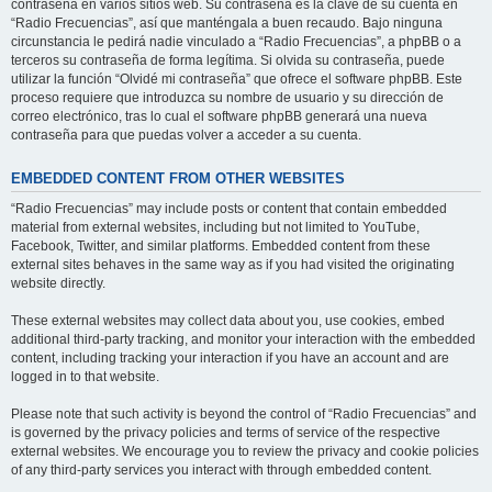
contraseña en varios sitios web. Su contraseña es la clave de su cuenta en
“Radio Frecuencias”, así que manténgala a buen recaudo. Bajo ninguna
circunstancia le pedirá nadie vinculado a “Radio Frecuencias”, a phpBB o a
terceros su contraseña de forma legítima. Si olvida su contraseña, puede
utilizar la función “Olvidé mi contraseña” que ofrece el software phpBB. Este
proceso requiere que introduzca su nombre de usuario y su dirección de
correo electrónico, tras lo cual el software phpBB generará una nueva
contraseña para que puedas volver a acceder a su cuenta.
EMBEDDED CONTENT FROM OTHER WEBSITES
“Radio Frecuencias” may include posts or content that contain embedded
material from external websites, including but not limited to YouTube,
Facebook, Twitter, and similar platforms. Embedded content from these
external sites behaves in the same way as if you had visited the originating
website directly.
These external websites may collect data about you, use cookies, embed
additional third-party tracking, and monitor your interaction with the embedded
content, including tracking your interaction if you have an account and are
logged in to that website.
Please note that such activity is beyond the control of “Radio Frecuencias” and
is governed by the privacy policies and terms of service of the respective
external websites. We encourage you to review the privacy and cookie policies
of any third-party services you interact with through embedded content.